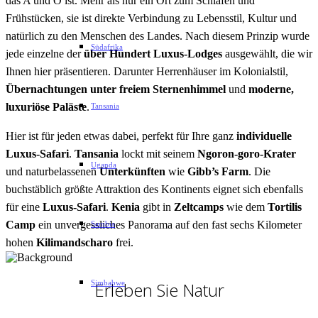
das A und O ist. Mehr als nur ein Ort zum Schlafen und
Frühstücken, sie ist direkte Verbindung zu Lebensstil, Kultur und
natürlich zu den Menschen des Landes. Nach diesem Prinzip wurde
Südafrika
jede einzelne der
über Hundert Luxus-Lodges
ausgewählt, die wir
Ihnen hier präsentieren. Darunter Herrenhäuser im Kolonialstil,
Übernachtungen unter freiem Sternenhimmel
und
moderne,
luxuriöse Paläste
.
Tansania
Hier ist für jeden etwas dabei, perfekt für Ihre ganz
individuelle
Luxus-Safari
.
Tansania
lockt mit seinem
Ngoron-goro-Krater
Uganda
und naturbelassenen
Unterkünften
wie
Gibb’s Farm
. Die
buchstäblich größte Attraktion des Kontinents eignet sich ebenfalls
für eine
Luxus-Safari
.
Kenia
gibt in
Zeltcamps
wie dem
Tortilis
Camp
ein unvergessliches Panorama auf den fast sechs Kilometer
Sambia
hohen
Kilimandscharo
frei.
Erleben Sie Natur
Simbabwe