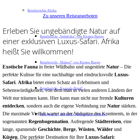
Ungebändigt. Wunderschön. Das ist Afrika!
Reiseberichte Afrika
Zu unseren Reiseangeboten
Erleben Sie ungebändigte Natur auf
Reisebericht „Südafrika“ von Kirsten Bunge
einer exklusiven Luxus-Safari. Afrika
heißt Sie willkommen!
Reisebericht „Malawi“ von Kirsten Bunge
Exotische Fauna
in freier Wildbahn und ungestörte
Natur
– Die
perfekte Kulisse für eine nachhaltige und eindrucksvolle
Luxus-
Safari
.
Afrika
bietet einen Schatz an Erlebnissen und
Reisebericht „Kwazulu Natal“
Sehenswürdigkeiten, von dem man in vielen anderen Ländern der
Welt nur träumen kann. Hier kann man nicht nur fremde
Kulturen
entdecken
, sondern auch die eigene Verbindung zur
Natur
stärken.
Die maximale Vielfalt wartet an der Südspitze des Kontinents, in der
Reisebericht „Südafrika, Reservate im Ostkap“
sogenannten
Regenbogennation
. Aufregende
Städtereisen
, eine
lange, spannende
Geschichte
,
Berge
,
Wüsten
,
Wälder
und
Küsten
. Die perfekte Destination für Ihre
Luxus-Safari: