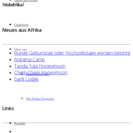
Neues aus Afrika
Südafrika!
Gästebuch
Neues aus Afrika
Über uns
Runde Geburtstag oder Hochzeitstage werden belohnt
Angama Camp
Tanda Tula Honeymoon
Chem Chem Honeymoon
Reisephilosophie
Sarili Lodge
Die Afrika-Experten
Links
Kontakt
Datenschutzerklärung