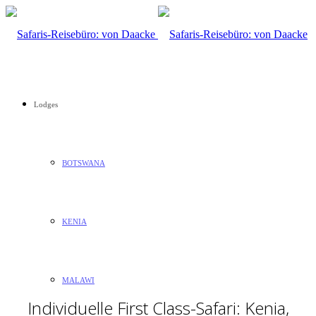
Lodges
Nachhaltige Luxus
BOTSWANA
Safaris
im Herzen von Afrika
KENIA
Willkommen in Afrika!
MALAWI
Individuelle First Class-Safari: Kenia,