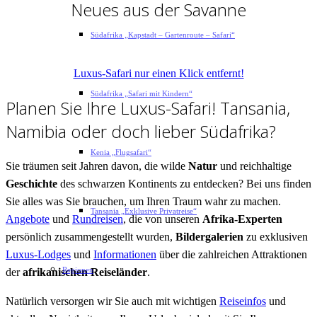
Neues aus der Savanne
Südafrika „Kapstadt – Gartenroute – Safari“
Aktuelle Informationen aus den beliebtesten Reiseländern
Luxus-Safari nur einen Klick entfernt!
Südafrika „Safari mit Kindern“
Planen Sie Ihre Luxus-Safari! Tansania,
Namibia oder doch lieber Südafrika?
Kenia „Flugsafari“
Sie träumen seit Jahren davon, die wilde
Natur
und reichhaltige
Geschichte
des schwarzen Kontinents zu entdecken? Bei uns finden
Sie alles was Sie brauchen, um Ihren Traum wahr zu machen.
Tansania „Exklusive Privatreise“
Angebote
und
Rundreisen
, die von unseren
Afrika-Experten
persönlich zusammengestellt wurden,
Bildergalerien
zu exklusiven
Luxus-Lodges
und
Informationen
über die zahlreichen Attraktionen
Regionen
der
afrikanischen Reiseländer
.
Natürlich versorgen wir Sie auch mit wichtigen
Reiseinfos
und