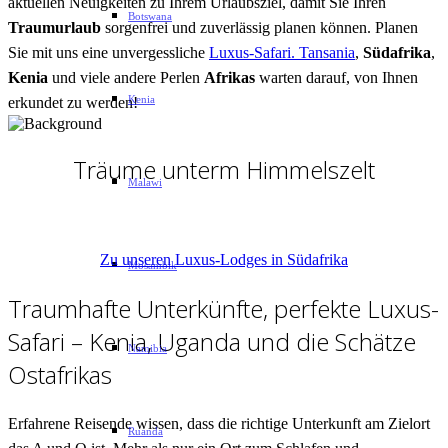
aktuellen Neuigkeiten zu Ihrem Urlaubsziel, damit Sie Ihren
Botswana
Traumurlaub
sorgenfrei und zuverlässig planen können. Planen
Sie mit uns eine unvergessliche
Luxus-Safari. Tansania
,
Südafrika
,
Kenia
und viele andere Perlen
Afrikas
warten darauf, von Ihnen
Kenia
erkundet zu werden!
Träume unterm Himmelszelt
Malawi
Verbringen Sie die Nacht in wundervollen Luxus-Lodges
Zu unseren Luxus-Lodges in Südafrika
Mosambik
Traumhafte Unterkünfte, perfekte Luxus-
Safari – Kenia, Uganda und die Schätze
Namibia
Ostafrikas
Erfahrene Reisende wissen, dass die richtige Unterkunft am Zielort
Ruanda