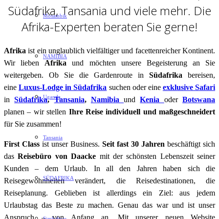
Südafrika, Tansania und viele mehr. Die
Mosambik
Afrika-Experten beraten Sie gerne!
Afrika
ist ein unglaublich vielfältiger und facettenreicher Kontinent.
NAMIBIA
Wir lieben
Afrika
und möchten unsere Begeisterung an Sie
weitergeben. Ob Sie die Gardenroute in
Südafrika
bereisen,
eine
Luxus-Lodge in Südafrika
suchen oder eine
exklusive Safari
Uganda
in
Südafrika
,
Tansania
,
Namibia
und
Kenia
oder
Botswana
planen – wir stellen
Ihre Reise individuell und maßgeschneidert
für Sie zusammen!
Tansania
First Class
ist unser Business.
Seit fast 30 Jahren
beschäftigt sich
das
Reisebüro von Daacke
mit der schönsten Lebenszeit seiner
Kunden – dem Urlaub. In all den Jahren haben sich die
SÜDAFRIKA
Reisegewohnheiten verändert, die Reisedestinationen, die
Reiseplanung. Geblieben ist allerdings ein Ziel: aus jedem
Urlaubstag das Beste zu machen. Genau das war und ist unser
Anspruch – von Anfang an. Mit unserer neuen Website
Simbabwe