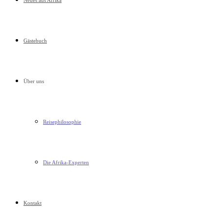
Neues aus Afrika
Gästebuch
Über uns
Reisephilosophie
Die Afrika-Experten
Kontakt