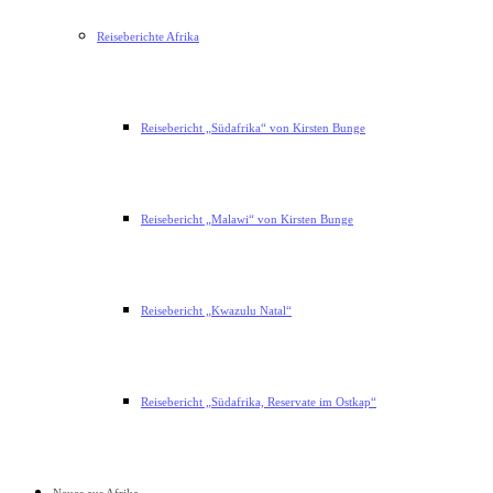
Reiseberichte Afrika
Reisebericht „Südafrika“ von Kirsten Bunge
Reisebericht „Malawi“ von Kirsten Bunge
Reisebericht „Kwazulu Natal“
Reisebericht „Südafrika, Reservate im Ostkap“