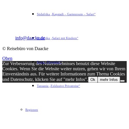
Sophie-Rahel-Jansen-Str. 98
D-22609 Hamburg
Südafrika „Kapstadt – Gartenroute – Safari“
Telefon: 040 82 27 72 14
Fax: 040 82 27 72 30
Email:
info@daacke.de
Südafrika „Safari mit Kindern“
© Reisebüro von Daacke
Oben
Kenia „Flugsafari“
Zur Verbesserung des Nutzererlebnisses benutzt diese Website
Cookies. Wenn Sie die Website weiter nutzen, gehen wir von Ihrem
Einverständnis aus. Für weitere Informationen zum Thema Cookies
und Datenschutz, klicken Sie auf "mehr Infos".
Ok
mehr Infos
Tansania „Exklusive Privatreise“
Regionen