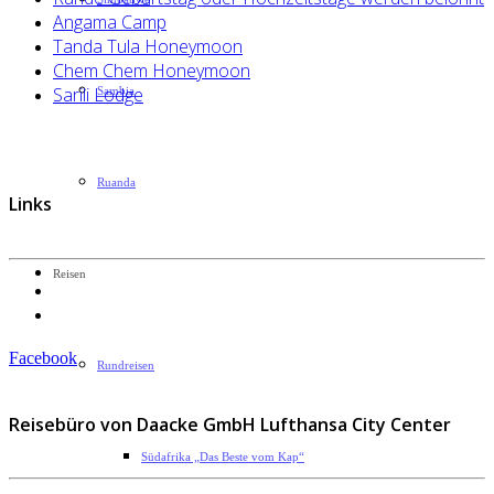
Angama Camp
Tanda Tula Honeymoon
Chem Chem Honeymoon
Sarili Lodge
Sambia
Ruanda
Links
Reisen
Datenschutzerklärung
Impressum
Facebook
Rundreisen
Reisebüro von Daacke GmbH Lufthansa City Center
Südafrika „Das Beste vom Kap“