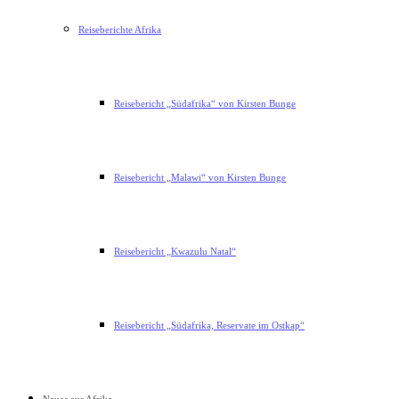
Reiseberichte Afrika
Reisebericht „Südafrika“ von Kirsten Bunge
Reisebericht „Malawi“ von Kirsten Bunge
Reisebericht „Kwazulu Natal“
Reisebericht „Südafrika, Reservate im Ostkap“