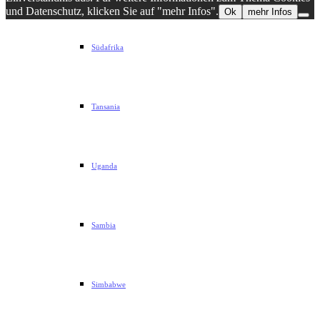
und Datenschutz, klicken Sie auf "mehr Infos".
Ok
mehr Infos
Südafrika
Tansania
Uganda
Sambia
Simbabwe