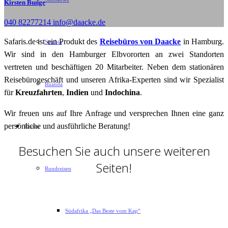
Kirsten Bunge
040 82277214 info@daacke.de
Safaris.de ist ein Produkt des
Reisebüros von Daacke
in Hamburg.
Sambia
Wir sind in den Hamburger Elbvororten an zwei Standorten
vertreten und beschäftigen 20 Mitarbeiter. Neben dem stationären
Reisebürogeschäft und unseren Afrika-Experten sind wir Spezialist
Ruanda
für
Kreuzfahrten
,
Indien
und
Indochina
.
Wir freuen uns auf Ihre Anfrage und versprechen Ihnen eine ganz
persönliche und ausführliche Beratung!
Reisen
Besuchen Sie auch unsere weiteren
Seiten!
Rundreisen
Südafrika „Das Beste vom Kap“