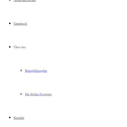
Neues aus Afrika
Gästebuch
Über uns
Reisephilosophie
Die Afrika-Experten
Kontakt