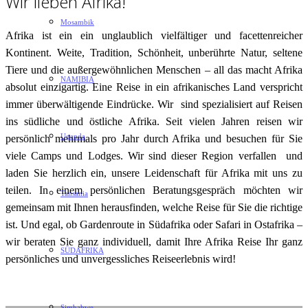
Wir lieben Afrika!
Mosambik
Afrika ist ein ein unglaublich vielfältiger und facettenreicher
Kontinent. Weite, Tradition, Schönheit, unberührte Natur, seltene
Tiere und die außergewöhnlichen Menschen – all das macht Afrika
NAMIBIA
absolut einzigartig. Eine Reise in ein afrikanisches Land verspricht
immer überwältigende Eindrücke. Wir sind spezialisiert auf Reisen
ins südliche und östliche Afrika. Seit vielen Jahren reisen wir
Uganda
persönlich mehrmals pro Jahr durch Afrika und besuchen für Sie
viele Camps und Lodges. Wir sind dieser Region verfallen und
laden Sie herzlich ein, unsere Leidenschaft für Afrika mit uns zu
teilen. In einem persönlichen Beratungsgespräch möchten wir
Tansania
gemeinsam mit Ihnen herausfinden, welche Reise für Sie die richtige
ist. Und egal, ob Gardenroute in Südafrika oder Safari in Ostafrika –
wir beraten Sie ganz individuell, damit Ihre Afrika Reise Ihr ganz
SÜDAFRIKA
persönliches und unvergessliches Reiseerlebnis wird!
Simbabwe