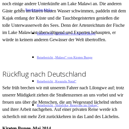
noch einige andere Unterkünfte am Lake Malawi an. Die anderen
Reiseberichte Afrika
Gäste gehen im klaren blauen Wasser schwimmen, paddeln mit dem
Kajak entlang der Küste und die Tauchbegeisterten genießen die
tolle Unterwasserwelt des Sees. Denn der Artenreichtum der Fische
im Lake Malawi ist überwältigend und Experten behaupten, er
Reisebericht „Südafrika“ von Kirsten Bunge
würde in keinem anderen Gewässer der Welt übertroffen.
Reisebericht „Malawi“ von Kirsten Bunge
Rückflug nach Deutschland
Reisebericht „Kwazulu Natal“
Sehr früh brechen wir mit unserem Fahrer nach Lilongwe auf; trotz
unserer Müdigkeit ziehen die Straßenszenen an uns vorbei und wir
freuen uns über die Menschen, die am Wegesrand lächelnd stehen
Reisebericht „Südafrika, Reservate im Ostkap“
und ihrer Arbeit nachgehen. Auf einer privaten Reise werde ich
sicherlich mit mehr Zeit zurückkehren in das Land des Lächelns.
Kirsten Bunge, Mai 2014