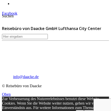
Impressum
Facebook
Suchen
Reisebüro von Daacke GmbH Lufthansa City Center
Sophie-Rahel-Jansen-Str. 98
D-22609 Hamburg
Telefon: 040 82 27 72 14
Fax: 040 82 27 72 30
Email:
info@daacke.de
© Reisebüro von Daacke
Oben
Zur Verbesserung des Nutzererlebnisses benutzt diese Website
Cookies. Wenn Sie die Website weiter nutzen, gehen wir von Ihrem
Einverständnis aus. Für weitere Informationen zum Thema Cookies