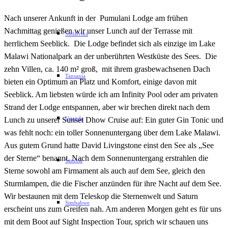
Nach unserer Ankunft in der Pumulani Lodge am frühen
Nachmittag genießen wir unser Lunch auf der Terrasse mit
Südafrika
herrlichem Seeblick. Die Lodge befindet sich als einzige im Lake
Malawi Nationalpark an der unberührten Westküste des Sees. Die
zehn Villen, ca. 140 m² groß, mit ihrem grasbewachsenen Dach
Tansania
bieten ein Optimum an Platz und Komfort, einige davon mit
Seeblick. Am liebsten würde ich am Infinity Pool oder am privaten
Strand der Lodge entspannen, aber wir brechen direkt nach dem
Uganda
Lunch zu unserer Sunset Dhow Cruise auf: Ein guter Gin Tonic und
was fehlt noch: ein toller Sonnenuntergang über dem Lake Malawi.
Aus gutem Grund hatte David Livingstone einst den See als „See
der Sterne“ benannt. Nach dem Sonnenuntergang erstrahlen die
Sambia
Sterne sowohl am Firmament als auch auf dem See, gleich den
Sturmlampen, die die Fischer anzünden für ihre Nacht auf dem See.
Wir bestaunen mit dem Teleskop die Sternenwelt und Saturn
Simbabwe
erscheint uns zum Greifen nah. Am anderen Morgen geht es für uns
mit dem Boot auf Sight Inspection Tour, sprich wir schauen uns