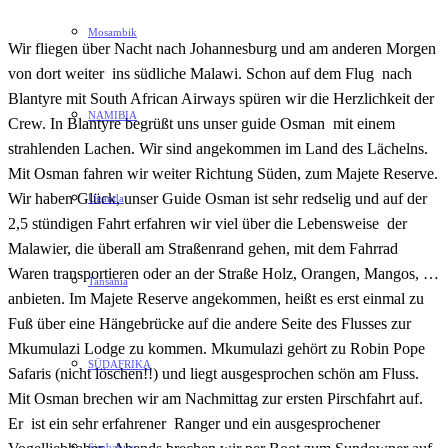
Mosambik
Wir fliegen über Nacht nach Johannesburg und am anderen Morgen
von dort weiter ins südliche Malawi. Schon auf dem Flug nach
Blantyre mit South African Airways spüren wir die Herzlichkeit der
NAMIBIA
Crew. In Blantyre begrüßt uns unser guide Osman mit einem
strahlenden Lachen. Wir sind angekommen im Land des Lächelns.
Mit Osman fahren wir weiter Richtung Süden, zum Majete Reserve.
Wir haben Glück, unser Guide Osman ist sehr redselig und auf der
Uganda
2,5 stündigen Fahrt erfahren wir viel über die Lebensweise der
Malawier, die überall am Straßenrand gehen, mit dem Fahrrad
Waren transportieren oder an der Straße Holz, Orangen, Mangos, …
Tansania
anbieten. Im Majete Reserve angekommen, heißt es erst einmal zu
Fuß über eine Hängebrücke auf die andere Seite des Flusses zur
Mkumulazi Lodge zu kommen. Mkumulazi gehört zu Robin Pope
SÜDAFRIKA
Safaris (nicht löschen!!) und liegt ausgesprochen schön am Fluss.
Mit Osman brechen wir am Nachmittag zur ersten Pirschfahrt auf.
Er ist ein sehr erfahrener Ranger und ein ausgesprochener
Simbabwe