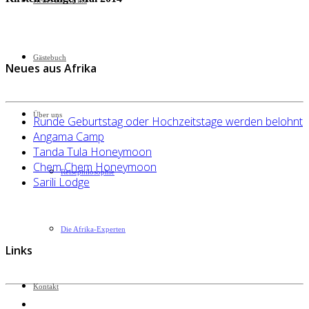
Neues aus Afrika
Gästebuch
Neues aus Afrika
Über uns
Runde Geburtstag oder Hochzeitstage werden belohnt
Angama Camp
Tanda Tula Honeymoon
Chem Chem Honeymoon
Reisephilosophie
Sarili Lodge
Die Afrika-Experten
Links
Kontakt
Datenschutzerklärung