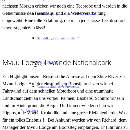
nächsten Morgen erleben wir noch eine Teeprobe und werden in die
Geheimnisse des Teeanbaus und die Weiterverarbeitung
Südafrika „Kapstadt – Gartenroute – Safari“
eingeweiht. Eine tolle Erfahrung, die mich jede Tasse Tee ab sofort
bewusst genießen lässt!
Südafrika „Safari mit Kindern“
Mvuu Lodge, Liwonde Nationalpark
Kenia „Flugsafari“
Ein Highlight unserer Reise ist die Anreise auf dem Shire River zur
Mvuu Lodge. Auf der einstündigen Bootsfahrt sitzen wir bei
Tansania „Exklusive Privatreise“
Fahrtwind auf dem schnellen Motorboot und eine traumhafte
Landschaft zieht an uns vorbei: Palmen, Baobabs, Schilfrohrinseln
und im Hintergrund die Berge. Und immer wieder sehen wir
Regionen
Hippos, tolle Vögel, Krokodile und eine große Elefantenherde. Was
für ein tolles Erlebnis!!! Bei Ankunft werden wir von Richard, dem
Manager der Mvuu Lodge am Bootssteg empfangen. Er führt uns zu