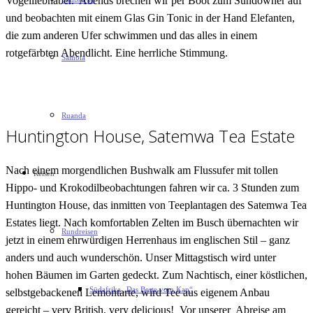
Vogelliebhaber. Abends brechen wir per Boot zum Sundowner auf
und beobachten mit einem Glas Gin Tonic in der Hand Elefanten,
die zum anderen Ufer schwimmen und das alles in einem
rotgefärbten Abendlicht. Eine herrliche Stimmung.
Sambia
Ruanda
Huntington House, Satemwa Tea Estate
Nach einem morgendlichen Bushwalk am Flussufer mit tollen
Reisen
Hippo- und Krokodilbeobachtungen fahren wir ca. 3 Stunden zum
Huntington House, das inmitten von Teeplantagen des Satemwa Tea
Estates liegt. Nach komfortablen Zelten im Busch übernachten wir
Rundreisen
jetzt in einem ehrwürdigen Herrenhaus im englischen Stil – ganz
anders und auch wunderschön. Unser Mittagstisch wird unter
hohen Bäumen im Garten gedeckt. Zum Nachtisch, einer köstlichen,
Südafrika „Das Beste vom Kap“
selbstgebackenen Lemontarte, wird Tee aus eigenem Anbau
gereicht – very British, very delicious! Vor unserer Abreise am