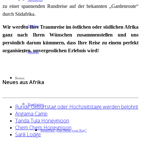
zu einer spannenden Rundreise auf der bekannten „Gardenroute“
durch Südafrika.
Sambia
Wir werden Ihre Traumreise im östlichen oder südlichen Afrika
ganz nach Ihren Wünschen zusammenstellen und uns
persönlich darum kümmern, dass Ihre Reise zu einem perfekt
organisierten, unvergesslichen Erlebnis wird!
Ruanda
Reisen
Neues aus Afrika
Rundreisen
Runde Geburtstag oder Hochzeitstage werden belohnt
Angama Camp
Tanda Tula Honeymoon
Chem Chem Honeymoon
Südafrika „Das Beste vom Kap“
Sarili Lodge