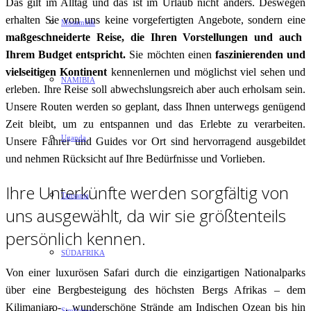
Das gilt im Alltag und das ist im Urlaub nicht anders. Deswegen
erhalten Sie von uns keine vorgefertigten Angebote, sondern
eine
Mosambik
maßgeschneiderte Reise, die Ihren Vorstellungen und auch
Ihrem Budget entspricht.
Sie möchten einen
faszinierenden und
vielseitigen Kontinent
kennenlernen und möglichst viel sehen und
NAMIBIA
erleben. Ihre Reise soll abwechslungsreich aber auch erholsam sein.
Unsere Routen werden so geplant, dass Ihnen unterwegs genügend
Zeit bleibt, um zu entspannen und das Erlebte zu verarbeiten.
Uganda
Unsere Fahrer und Guides vor Ort sind hervorragend ausgebildet
und nehmen Rücksicht auf Ihre Bedürfnisse und Vorlieben.
Ihre Unterkünfte werden sorgfältig von
Tansania
uns ausgewählt, da wir sie größtenteils
persönlich kennen.
SÜDAFRIKA
Von einer luxurösen Safari durch die einzigartigen Nationalparks
über eine Bergbesteigung des höchsten Bergs Afrikas – dem
Kilimanjaro- , wunderschöne Strände am Indischen Ozean bis hin
Simbabwe