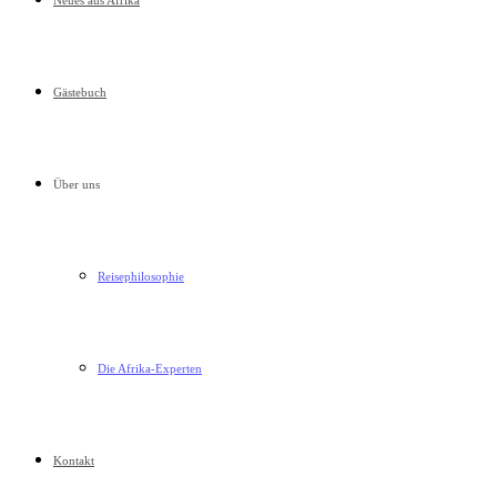
Neues aus Afrika
Gästebuch
Über uns
Reisephilosophie
Die Afrika-Experten
Kontakt