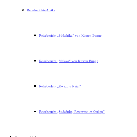
Reiseberichte Afrika
Reisebericht „Südafrika“ von Kirsten Bunge
Reisebericht „Malawi“ von Kirsten Bunge
Reisebericht „Kwazulu Natal“
Reisebericht „Südafrika, Reservate im Ostkap“