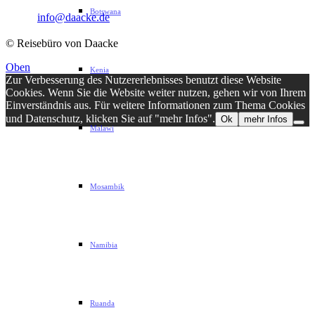
Botswana
Email:
info@daacke.de
© Reisebüro von Daacke
Oben
Kenia
Zur Verbesserung des Nutzererlebnisses benutzt diese Website
Cookies. Wenn Sie die Website weiter nutzen, gehen wir von Ihrem
Einverständnis aus. Für weitere Informationen zum Thema Cookies
und Datenschutz, klicken Sie auf "mehr Infos".
Ok
mehr Infos
Malawi
Mosambik
Namibia
Ruanda