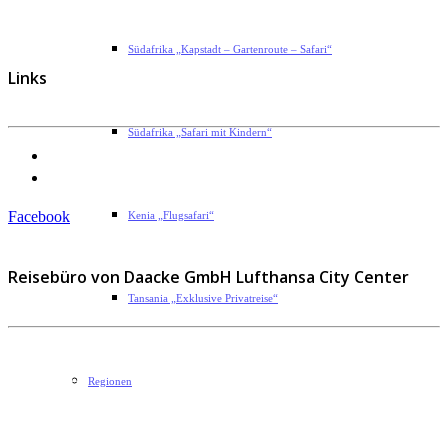
Südafrika „Kapstadt – Gartenroute – Safari“
Links
Südafrika „Safari mit Kindern“
Datenschutzerklärung
Impressum
Facebook
Kenia „Flugsafari“
Reisebüro von Daacke GmbH Lufthansa City Center
Tansania „Exklusive Privatreise“
Sophie-Rahel-Jansen-Str. 98
D-22609 Hamburg
Regionen
Telefon: 040 82 27 72 14
Fax: 040 82 27 72 30