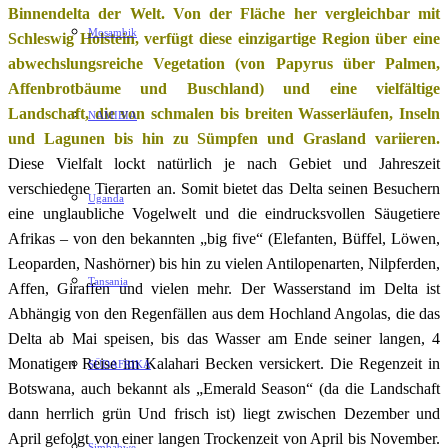
Binnendelta der Welt. Von der Fläche her vergleichbar mit
Mosambik
Schleswig Holstein, verfügt diese einzigartige Region über eine
abwechslungsreiche Vegetation (von Papyrus über Palmen,
Affenbrotbäume und Buschland) und eine vielfältige
Landschaft, die von schmalen bis breiten Wasserläufen, Inseln
NAMIBIA
und Lagunen bis hin zu Sümpfen und Grasland variieren.
Diese Vielfalt lockt natürlich je nach Gebiet und Jahreszeit
verschiedene Tierarten an. Somit bietet das Delta seinen Besuchern
Uganda
eine unglaubliche Vogelwelt und die eindrucksvollen Säugetiere
Afrikas – von den bekannten „big five“ (Elefanten, Büffel, Löwen,
Leoparden, Nashörner) bis hin zu vielen Antilopenarten, Nilpferden,
Tansania
Affen, Giraffen und vielen mehr. Der Wasserstand im Delta ist
Abhängig von den Regenfällen aus dem Hochland Angolas, die das
Delta ab Mai speisen, bis das Wasser am Ende seiner langen, 4
Monatigen Reise im Kalahari Becken versickert. Die Regenzeit in
SÜDAFRIKA
Botswana, auch bekannt als „Emerald Season“ (da die Landschaft
dann herrlich grün Und frisch ist) liegt zwischen Dezember und
April gefolgt von einer langen Trockenzeit von April bis November.
Simbabwe