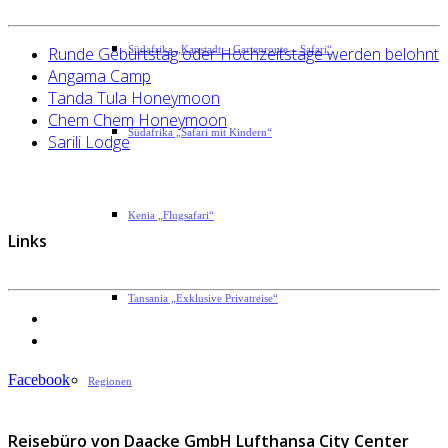
Runde Geburtstag oder Hochzeitstage werden belohnt
Südafrika „Kapstadt – Gartenroute – Safari“
Angama Camp
Tanda Tula Honeymoon
Chem Chem Honeymoon
Südafrika „Safari mit Kindern“
Sarili Lodge
Kenia „Flugsafari“
Links
Tansania „Exklusive Privatreise“
Datenschutzerklärung
Impressum
Facebook
Regionen
Reisebüro von Daacke GmbH Lufthansa City Center