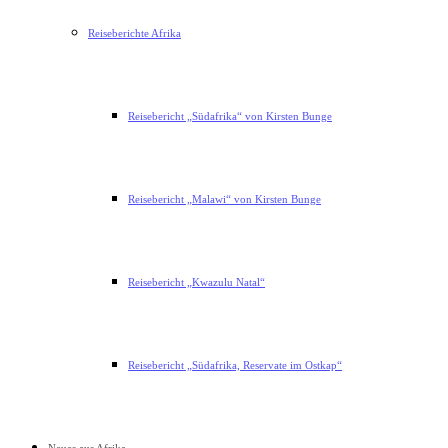
Reiseberichte Afrika
Reisebericht „Südafrika“ von Kirsten Bunge
Reisebericht „Malawi“ von Kirsten Bunge
Reisebericht „Kwazulu Natal“
Reisebericht „Südafrika, Reservate im Ostkap“