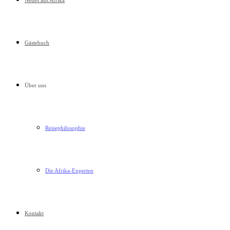
Neues aus Afrika
Gästebuch
Über uns
Reisephilosophie
Die Afrika-Experten
Kontakt