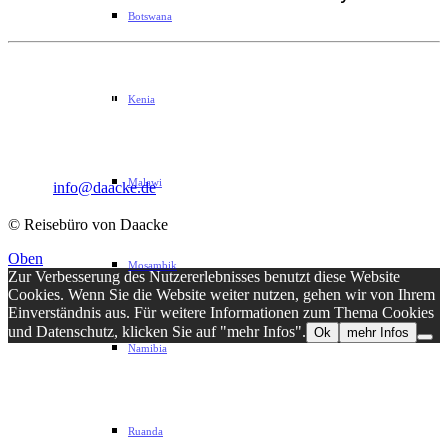
Botswana
Sophie-Rahel-Jansen-Str. 98
D-22609 Hamburg
Kenia
Telefon: 040 82 27 72 14
Fax: 040 82 27 72 30
Malawi
Email:
info@daacke.de
© Reisebüro von Daacke
Oben
Mosambik
Zur Verbesserung des Nutzererlebnisses benutzt diese Website
Cookies. Wenn Sie die Website weiter nutzen, gehen wir von Ihrem
Einverständnis aus. Für weitere Informationen zum Thema Cookies
und Datenschutz, klicken Sie auf "mehr Infos".
Ok
mehr Infos
Namibia
Ruanda