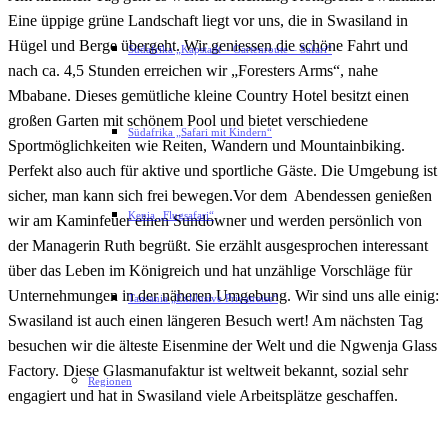
Eine üppige grüne Landschaft liegt vor uns, die in Swasiland in
Hügel und Berge übergeht. Wir geniessen die schöne Fahrt und
Südafrika „Kapstadt – Gartenroute – Safari“
nach ca. 4,5 Stunden erreichen wir „Foresters Arms“, nahe
Mbabane. Dieses gemütliche kleine Country Hotel besitzt einen
großen Garten mit schönem Pool und bietet verschiedene
Südafrika „Safari mit Kindern“
Sportmöglichkeiten wie Reiten, Wandern und Mountainbiking.
Perfekt also auch für aktive und sportliche Gäste. Die Umgebung ist
sicher, man kann sich frei bewegen.Vor dem Abendessen genießen
Kenia „Flugsafari“
wir am Kaminfeuer einen Sundowner und werden persönlich von
der Managerin Ruth begrüßt. Sie erzählt ausgesprochen interessant
über das Leben im Königreich und hat unzählige Vorschläge für
Unternehmungen in der näheren Umgebung. Wir sind uns alle einig:
Tansania „Exklusive Privatreise“
Swasiland ist auch einen längeren Besuch wert! Am nächsten Tag
besuchen wir die älteste Eisenmine der Welt und die Ngwenja Glass
Factory. Diese Glasmanufaktur ist weltweit bekannt, sozial sehr
Regionen
engagiert und hat in Swasiland viele Arbeitsplätze geschaffen.