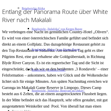
Reiseberichte Afrika
Entlang der Panorama Route über White
River nach Makalali
Reisebericht „Südafrika“ von Kirsten Bunge
Wir verbringen eine Nacht im gemütlichen Country-Hotel „Olivers“.
Es wird von einer österreichischen Familie geführt und befindet sich
direkt an einem Golfplatz. Das dazugehörige Restaurant gehört zu
Reisebericht „Malawi“ von Kirsten Bunge
den Top-Restaurants in Südafrika. Am nächsten Tag geht es über
Pilgrims Rest, eine gut erhaltene alte Goldgräberstadt, in Richtung
Blyde River Canyon. Es ist ein regnerischer Tag und die Sicht ist
eingeschränkt, doch als wir an den berühmten ‚3 Rondavels‘ – einer
Reisebericht „Kwazulu Natal“
Felsformation – ankommen, haben wir Glück und die Wolkendecke
lichtet sich für einige Minuten. Am späten Nachmittag erreichen wir
Garonga im Makalali Game Reserve in Limpopo. Dieses Camp
Reisebericht „Südafrika, Reservate im Ostkap“
besteht aus 6 Zelten, die an einem ausgetrockneten Flussbett liegen.
In der Mitte befindet sich das Hauptzelt, sehr offen gestaltet, mit gut
ausgestattetem Weinkeller und Pool. Von überall hat man einen