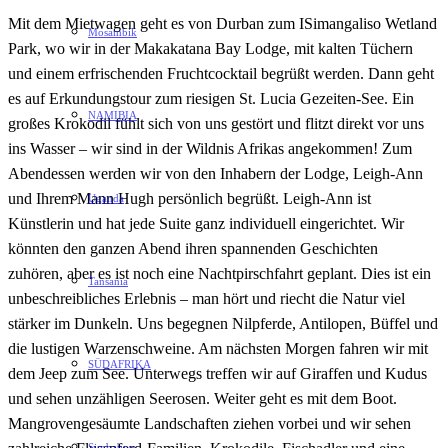
Mit dem Mietwagen geht es von Durban zum ISimangaliso Wetland
Mosambik
Park, wo wir in der Makakatana Bay Lodge, mit kalten Tüchern
und einem erfrischenden Fruchtcocktail begrüßt werden. Dann geht
es auf Erkundungstour zum riesigen St. Lucia Gezeiten-See. Ein
NAMIBIA
großes Krokodil fühlt sich von uns gestört und flitzt direkt vor uns
ins Wasser – wir sind in der Wildnis Afrikas angekommen! Zum
Abendessen werden wir von den Inhabern der Lodge, Leigh-Ann
und Ihrem Mann Hugh persönlich begrüßt. Leigh-Ann ist
Uganda
Künstlerin und hat jede Suite ganz individuell eingerichtet. Wir
könnten den ganzen Abend ihren spannenden Geschichten
zuhören, aber es ist noch eine Nachtpirschfahrt geplant. Dies ist ein
Tansania
unbeschreibliches Erlebnis – man hört und riecht die Natur viel
stärker im Dunkeln. Uns begegnen Nilpferde, Antilopen, Büffel und
die lustigen Warzenschweine. Am nächsten Morgen fahren wir mit
SÜDAFRIKA
dem Jeep zum See. Unterwegs treffen wir auf Giraffen und Kudus
und sehen unzähligen Seerosen. Weiter geht es mit dem Boot.
Mangrovengesäumte Landschaften ziehen vorbei und wir sehen
Simbabwe