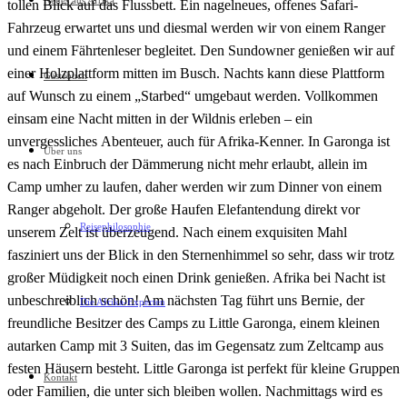
Neues aus Afrika
tollen Blick auf das Flussbett. Ein nagelneues, offenes Safari-
Fahrzeug erwartet uns und diesmal werden wir von einem Ranger
und einem Fährtenleser begleitet. Den Sundowner genießen wir auf
einer Holzplattform mitten im Busch. Nachts kann diese Plattform
Gästebuch
auf Wunsch zu einem „Starbed“ umgebaut werden. Vollkommen
einsam eine Nacht mitten in der Wildnis erleben – ein
unvergessliches Abenteuer, auch für Afrika-Kenner. In Garonga ist
Über uns
es nach Einbruch der Dämmerung nicht mehr erlaubt, allein im
Camp umher zu laufen, daher werden wir zum Dinner von einem
Ranger abgeholt. Der große Haufen Elefantendung direkt vor
Reisephilosophie
unserem Zelt ist überzeugend. Nach einem exquisiten Mahl
fasziniert uns der Blick in den Sternenhimmel so sehr, dass wir trotz
großer Müdigkeit noch einen Drink genießen. Afrika bei Nacht ist
unbeschreiblich schön! Am nächsten Tag führt uns Bernie, der
Die Afrika-Experten
freundliche Besitzer des Camps zu Little Garonga, einem kleinen
autarken Camp mit 3 Suiten, das im Gegensatz zum Zeltcamp aus
festen Häusern besteht. Little Garonga ist perfekt für kleine Gruppen
Kontakt
oder Familien, die unter sich bleiben wollen. Nachmittags wird es