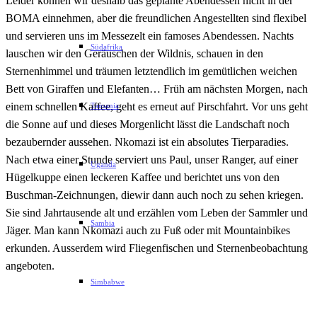
Leider können wir deshalb das geplante Abendessen nicht in der
BOMA einnehmen, aber die freundlichen Angestellten sind flexibel
und servieren uns im Messezelt ein famoses Abendessen. Nachts
Südafrika
lauschen wir den Geräuschen der Wildnis, schauen in den
Sternenhimmel und träumen letztendlich im gemütlichen weichen
Bett von Giraffen und Elefanten… Früh am nächsten Morgen, nach
einem schnellen Kaffee, geht es erneut auf Pirschfahrt. Vor uns geht
Tansania
die Sonne auf und dieses Morgenlicht lässt die Landschaft noch
bezaubernder aussehen. Nkomazi ist ein absolutes Tierparadies.
Nach etwa einer Stunde serviert uns Paul, unser Ranger, auf einer
Uganda
Hügelkuppe einen leckeren Kaffee und berichtet uns von den
Buschman-Zeichnungen, diewir dann auch noch zu sehen kriegen.
Sie sind Jahrtausende alt und erzählen vom Leben der Sammler und
Sambia
Jäger. Man kann Nkomazi auch zu Fuß oder mit Mountainbikes
erkunden. Ausserdem wird Fliegenfischen und Sternenbeobachtung
angeboten.
Simbabwe