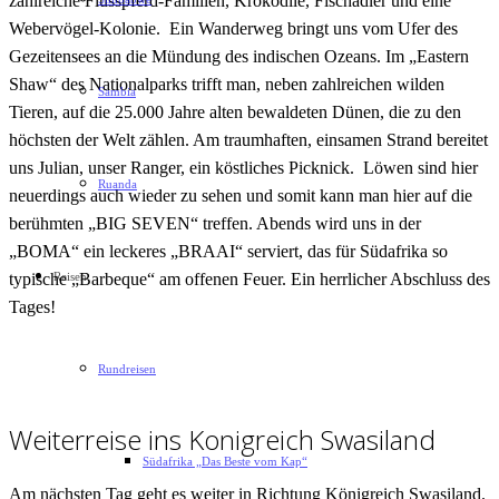
zahlreiche Flusspferd-Familien, Krokodile, Fischadler und eine
Webervögel-Kolonie. Ein Wanderweg bringt uns vom Ufer des
Gezeitensees an die Mündung des indischen Ozeans. Im „Eastern
Shaw“ des Nationalparks trifft man, neben zahlreichen wilden
Sambia
Tieren, auf die 25.000 Jahre alten bewaldeten Dünen, die zu den
höchsten der Welt zählen. Am traumhaften, einsamen Strand bereitet
uns Julian, unser Ranger, ein köstliches Picknick. Löwen sind hier
Ruanda
neuerdings auch wieder zu sehen und somit kann man hier auf die
berühmten „BIG SEVEN“ treffen. Abends wird uns in der
„BOMA“ ein leckeres „BRAAI“ serviert, das für Südafrika so
Reisen
typische „Barbeque“ am offenen Feuer. Ein herrlicher Abschluss des
Tages!
Rundreisen
Weiterreise ins Konigreich Swasiland
Südafrika „Das Beste vom Kap“
Am nächsten Tag geht es weiter in Richtung Königreich Swasiland.