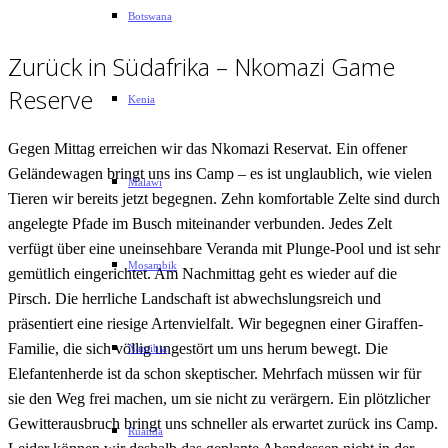
Botswana
Zurück in Südafrika – Nkomazi Game
Reserve
Kenia
Gegen Mittag erreichen wir das Nkomazi Reservat. Ein offener
Geländewagen bringt uns ins Camp – es ist unglaublich, wie vielen
Malawi
Tieren wir bereits jetzt begegnen. Zehn komfortable Zelte sind durch
angelegte Pfade im Busch miteinander verbunden. Jedes Zelt
verfügt über eine uneinsehbare Veranda mit Plunge-Pool und ist sehr
Mosambik
gemütlich eingerichtet. Am Nachmittag geht es wieder auf die
Pirsch. Die herrliche Landschaft ist abwechslungsreich und
präsentiert eine riesige Artenvielfalt. Wir begegnen einer Giraffen-
Familie, die sich völlig ungestört um uns herum bewegt. Die
Namibia
Elefantenherde ist da schon skeptischer. Mehrfach müssen wir für
sie den Weg frei machen, um sie nicht zu verärgern. Ein plötzlicher
Gewitterausbruch bringt uns schneller als erwartet zurück ins Camp.
Ruanda