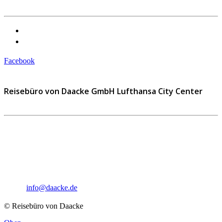
Datenschutzerklärung
Impressum
Facebook
Reisebüro von Daacke GmbH Lufthansa City Center
Sophie-Rahel-Jansen-Str. 98
D-22609 Hamburg
Telefon: 040 82 27 72 14
Fax: 040 82 27 72 30
Email:
info@daacke.de
© Reisebüro von Daacke