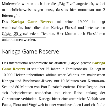
Mittlerweile wurden auch hier die „Big Five“ angesiedelt, wobei
man ehrlicherweise sagen muss, dass es hier momentan nur 2
Suchen
Löwen gibt.
Das
Kariega Game Reserve
mit seinen 19.000 ha liegt
wunderschön, hoch über dem Kariega Flusstal und bietet seinen
Gästen 25 verschiedene Tierarten. Hier können auch Flussfahrten
unternommen werden.
Kariega Game Reserve
Das international renommierte malariafreie „Big-5“ private
Kariega
Game Reserve
ist seit über 25 Jahren in Familienbesitz. Es liegt in
10.000 Hektar unberührter afrikanischer Wildnis am malerischen
Kariega und Buschmann-Rivers, nur 10 Minuten von Kenton-on-
Sea und 80 Minuten von Port Elizabeth entfernt. Diese Region lässt
sich beispielweise wunderbar mit einer Reise entlang der
Gartenroute verbinden. Kariega bietet eine artenreiche Vielfalt von
Fauna, Flora und Vogelwelt in einer wunderschönen Landschaft, die