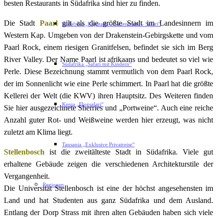
besten Restaurants in Südafrika sind hier zu finden.
Die Stadt
Paarl
gilt als die größte Stadt im Landesinnern im
Südafrika „Kapstadt – Gartenroute – Safari“
Western Kap. Umgeben von der Drakenstein-Gebirgskette und vom
Paarl Rock, einem riesigen Granitfelsen, befindet sie sich im Berg
River Valley. Der Name Paarl ist afrikaans und bedeutet so viel wie
Südafrika „Safari mit Kindern“
Perle. Diese Bezeichnung stammt vermutlich von dem Paarl Rock,
der im Sonnenlicht wie eine Perle schimmert. In Paarl hat die größte
Kellerei der Welt (die KWV) ihren Hauptsitz. Des Weiteren finden
Kenia „Flugsafari“
Sie hier ausgezeichnete Sherries und „Portweine“. Auch eine reiche
Anzahl guter Rot- und Weißweine werden hier erzeugt, was nicht
zuletzt am Klima liegt.
Tansania „Exklusive Privatreise“
Stellenbosch
ist die zweitälteste Stadt in Südafrika. Viele gut
erhaltene Gebäude zeigen die verschiedenen Architekturstile der
Vergangenheit.
Regionen
Die Universität Stellenbosch ist eine der höchst angesehensten im
Land und hat Studenten aus ganz Südafrika und dem Ausland.
Entlang der Dorp Strass mit ihren alten Gebäuden haben sich viele