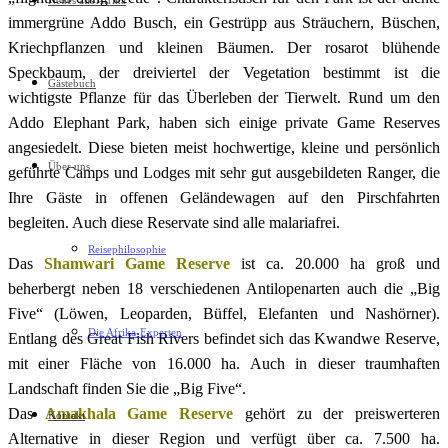
Neues aus Afrika
immergrüne Addo Busch, ein Gestrüpp aus Sträuchern, Büschen,
Kriechpflanzen und kleinen Bäumen. Der rosarot blühende
Speckbaum, der dreiviertel der Vegetation bestimmt ist die
Gästebuch
wichtigste Pflanze für das Überleben der Tierwelt. Rund um den
Addo Elephant Park, haben sich einige private Game Reserves
angesiedelt. Diese bieten meist hochwertige, kleine und persönlich
Über uns
geführte Camps und Lodges mit sehr gut ausgebildeten Ranger, die
Ihre Gäste in offenen Geländewagen auf den Pirschfahrten
begleiten. Auch diese Reservate sind alle malariafrei.
Reisephilosophie
Das
Shamwari Game Reserve
ist ca. 20.000 ha groß und
beherbergt neben 18 verschiedenen Antilopenarten auch die „Big
Five“ (Löwen, Leoparden, Büffel, Elefanten und Nashörner).
Die Afrika-Experten
Entlang des Great Fish Rivers befindet sich das Kwandwe Reserve,
mit einer Fläche von 16.000 ha. Auch in dieser traumhaften
Landschaft finden Sie die „Big Five“.
Das
Amakhala Game Reserve
gehört zu der preiswerteren
Kontakt
Alternative in dieser Region und verfügt über ca. 7.500 ha.