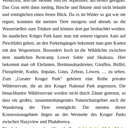
Winterzeit, also die Monate Juni bis September, am besten geeignet.
Das Gras steht dann niedrig, Büsche und Bäume sind nicht belaubt
und ermöglichen einen freien Blick. Da es im Winter so gut wie nie
regnet, kommen die meisten Tiere morgens und abends an die
Wasserstellen zum Trinken und können dort gut beobachtet werden.
Im staatlichen Krüger Park kann man mit seinem eigenen Auto auf
Pirschfahrt gehen, an den Parkeingängen bekommt man gute Karten
mit den Wegenetzen. Besonders hoch ist die Wilddichte zwischen
dem staatlichen Restcamp Lower Sabie und Skukuza. Hier
bekommt man oft Elefanten, Breitmaulnashörner, Giraffen, Büffel,
Flusspferde, Kudus, Impalas, Gnus, Zebras, Löwen, … zu sehen.
Zum „Greater Kruger Park“ gehören eine Reihe privater
Wildreservate, die an den Kruger National Park angrenzen. Die
benachbarten Wildreservate werden nicht durch Zäune getrennt, so
dass ein großes, zusammenhängendes Naturschutzgebiet auch die
Wanderung der Tiere ermöglicht. Die meisten dieser
Konzessionsgebiete liegen an der Westseite des Kruger Parks
zwischen Hazyview und Phalaborwa.