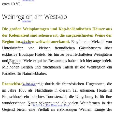
etwa 10 °C.
Weinregion am Westkap
Sambia
Die großen Weinplantagen und Kap-holländischen Häuser aus
der Kolonialzeit sind sehenswert, die ausgezeichneten Weine der
Region inzwischen weltweit anerkannt.
Es gibt eine Vielzahl von
Ruanda
Unterkünften: von kleinen freundlichen Gästehäusern über
exklusive Boutique-Hotels, bis hin zu bewirtschafteten Weingütern
und Farmen. Viele exquisite Restaurants haben sich hier angesiedelt.
Reisen
Mit hohen Bergen und fruchtbaren Tälern ist die Weinregion ein
Paradies für Naturliebhaber.
Franschhoek
ist geprägt durch die französischen Hugenotten, die
Rundreisen
im Jahre 1688 als Flüchtlinge in diesem Tal ankamen. Heute ist
Franschhoek ein beliebtes Touristenziel, die Umgebung ist für ihre
wunderschöne Natur bekannt und die vielen Weinfarmen in der
Südafrika „Das Beste vom Kap“
Gegend bieten eine Vielfalt an erstklassigen Weinen. Einige der