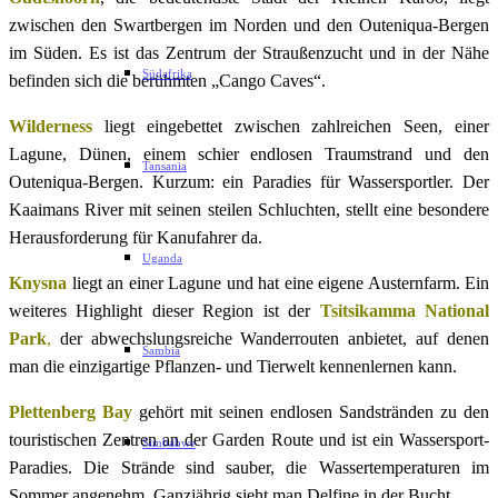
zwischen den Swartbergen im Norden und den Outeniqua-Bergen
im Süden. Es ist das Zentrum der Straußenzucht und in der Nähe
Südafrika
befinden sich die berühmten „Cango Caves“.
Wilderness
liegt eingebettet zwischen zahlreichen Seen, einer
Lagune, Dünen, einem schier endlosen Traumstrand und den
Tansania
Outeniqua-Bergen. Kurzum: ein Paradies für Wassersportler. Der
Kaaimans River mit seinen steilen Schluchten, stellt eine besondere
Herausforderung für Kanufahrer da.
Uganda
Knysna
liegt an einer Lagune und hat eine eigene Austernfarm. Ein
weiteres Highlight dieser Region ist der
Tsitsikamma National
Park
,
der abwechslungsreiche Wanderrouten anbietet, auf denen
Sambia
man die einzigartige Pflanzen- und Tierwelt kennenlernen kann.
Plettenberg Bay
gehört mit seinen endlosen Sandstränden zu den
touristischen Zentren an der Garden Route und ist ein Wassersport-
Simbabwe
Paradies. Die Strände sind sauber, die Wassertemperaturen im
Sommer angenehm. Ganzjährig sieht man Delfine in der Bucht.