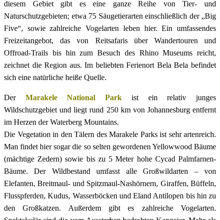
diesem Gebiet gibt es eine ganze Reihe von Tier- und
Naturschutzgebieten; etwa 75 Säugetierarten einschließlich der „Big
Five“, sowie zahlreiche Vogelarten leben hier. Ein umfassendes
Freizeitangebot, das von Reitsafaris über Wandertouren und
Offroad-Trails bis hin zum Besuch des Rhino Museums reicht,
zeichnet die Region aus. Im beliebten Ferienort Bela Bela befindet
sich eine natürliche heiße Quelle.
Der
Marakele National Park
ist ein relativ junges
Wildschutzgebiet und liegt rund 250 km von Johannesburg entfernt
im Herzen der Waterberg Mountains.
Die Vegetation in den Tälern des Marakele Parks ist sehr artenreich.
Man findet hier sogar die so selten gewordenen Yellowwood Bäume
(mächtige Zedern) sowie bis zu 5 Meter hohe Cycad Palmfarnen-
Bäume. Der Wildbestand umfasst alle Großwildarten – von
Elefanten, Breitmaul- und Spitzmaul-Nashörnern, Giraffen, Büffeln,
Flusspferden, Kudus, Wasserböcken und Eland Antilopen bis hin zu
den Großkatzen. Außerdem gibt es zahlreiche Vogelarten.