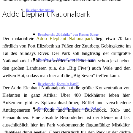
Reiseberichte Afrika
Addo Elephant Nationalpark
Reisebericht „Südafrika“ von Kirsten Bunge
Der malariafreie
Addo Elephant Nationalpark
liegt etwa 70 km
nördlich von Port Elizabeth zu Füßen der Zuurberg Gebirgskette im
Tal des Sundays River. Der Park soll langfristig der drittgrößte
Reisebericht „Malawi“ von Kirsten Bunge
Nationalpark in Südafrika werden und beheimatet schon jetzt neben
den großen Landtieren (u.a. die „Big Five“) auch Wale und den
weißen Hai, sodass man hier auf die „Big Seven“ treffen kann.
Reisebericht „Kwazulu Natal“
Der Addo Elephant Nationalpark hat die größte Konzentration von
Elefanten in ganz Afrika: Über 400 Dickhäuter leben hier.
Außerdem gibt es Spitzmaulnashörner, Büffel und verschiedene
Reisebericht „Südafrika, Reservate im Ostkap“
Antilopenarten wie Kudu und Impala, Buschbock, Kuh- und
Elenantilopen. Eine absolute Besonderheit ist der kleine und fast
ausschließlich hier im Park vorkommende flugunfähige Mistkäfer,
„flightless dung beetle“. Charakteristisch für den Park ist der dichte