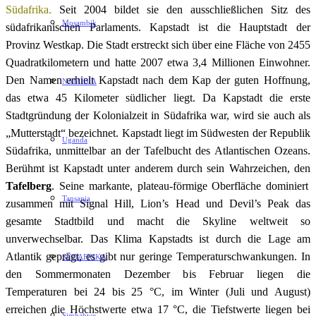
Südafrika.
Seit 2004 bildet sie den ausschließlichen Sitz des
Mosambik
südafrikanischen Parlaments. Kapstadt ist die Hauptstadt der
Provinz Westkap. Die Stadt erstreckt sich über eine Fläche von 2455
Quadratkilometern und hatte 2007 etwa 3,4 Millionen Einwohner.
Den Namen erhielt Kapstadt nach dem Kap der guten Hoffnung,
NAMIBIA
das etwa 45 Kilometer südlicher liegt. Da Kapstadt die erste
Stadtgründung der Kolonialzeit in Südafrika war, wird sie auch als
„Mutterstadt“ bezeichnet. Kapstadt liegt im Südwesten der Republik
Uganda
Südafrika, unmittelbar an der Tafelbucht des Atlantischen Ozeans.
Berühmt ist Kapstadt unter anderem durch sein Wahrzeichen, den
Tafelberg
. Seine markante, plateau-förmige Oberfläche dominiert
Tansania
zusammen mit Signal Hill, Lion’s Head und Devil’s Peak das
gesamte Stadtbild und macht die Skyline weltweit so
unverwechselbar. Das Klima Kapstadts ist durch die Lage am
Atlantik geprägt, es gibt nur geringe Temperaturschwankungen. In
SÜDAFRIKA
den Sommermonaten Dezember bis Februar liegen die
Temperaturen bei 24 bis 25 °C, im Winter (Juli und August)
erreichen die Höchstwerte etwa 17 °C, die Tiefstwerte liegen bei
Simbabwe