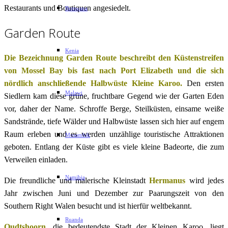
Restaurants und Boutiquen angesiedelt.
Botswana
Garden Route
Kenia
Die Bezeichnung Garden Route beschreibt den Küstenstreifen
von Mossel Bay bis fast nach Port Elizabeth und die sich
nördlich anschließende Halbwüste Kleine Karoo.
Den ersten
Malawi
Siedlern kam diese grüne, fruchtbare Gegend wie der Garten Eden
vor, daher der Name. Schroffe Berge, Steilküsten, einsame weiße
Sandstrände, tiefe Wälder und Halbwüste lassen sich hier auf engem
Raum erleben und es werden unzählige touristische Attraktionen
Mosambik
geboten. Entlang der Küste gibt es viele kleine Badeorte, die zum
Verweilen einladen.
Namibia
Die freundliche und malerische Kleinstadt
Hermanus
wird jedes
Jahr zwischen Juni und Dezember zur Paarungszeit von den
Southern Right Walen besucht und ist hierfür weltbekannt.
Ruanda
Oudtshoorn
, die bedeutendste Stadt der Kleinen Karoo, liegt