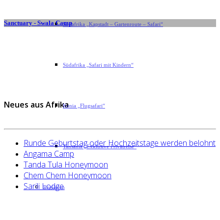
Sanctuary - Swala Camp
Südafrika „Kapstadt – Gartenroute – Safari“
Südafrika „Safari mit Kindern“
Neues aus Afrika
Kenia „Flugsafari“
Runde Geburtstag oder Hochzeitstage werden belohnt
Tansania „Exklusive Privatreise“
Angama Camp
Tanda Tula Honeymoon
Chem Chem Honeymoon
Sarili Lodge
Regionen