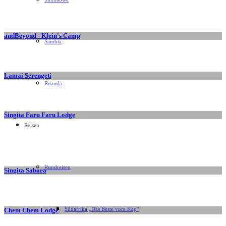
andBeyond - Klein's Camp
Sambia
Lamai Serengeti
Ruanda
Singita Faru Faru Lodge
Reisen
Rundreisen
Singita Sabora
Südafrika „Das Beste vom Kap“
Chem Chem Lodge