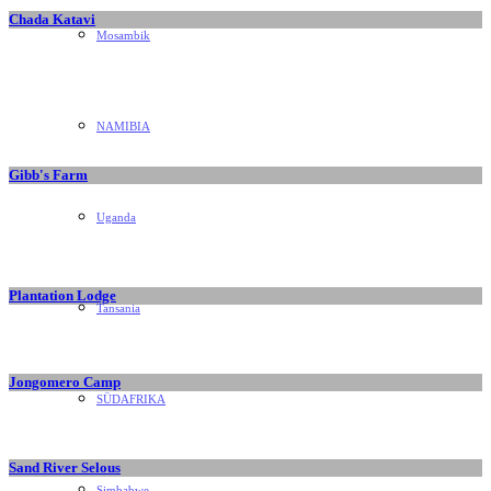
Chada Katavi
Mosambik
NAMIBIA
Gibb's Farm
Uganda
Plantation Lodge
Tansania
Jongomero Camp
SÜDAFRIKA
Sand River Selous
Simbabwe