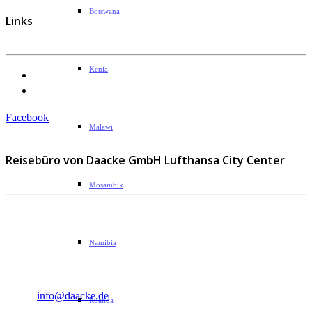
Botswana
Links
Kenia
Datenschutzerklärung
Impressum
Facebook
Malawi
Reisebüro von Daacke GmbH Lufthansa City Center
Mosambik
Sophie-Rahel-Jansen-Str. 98
D-22609 Hamburg
Namibia
Telefon: 040 82 27 72 14
Fax: 040 82 27 72 30
Email:
info@daacke.de
Ruanda