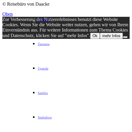
© Reisebüro von Daacke
Oben
Zur Verbesserung des Nutzererlebnisses benutzt diese Website
Südafrika
Cookies. Wenn Sie die Website weiter nutzen, gehen wir von Ihrem
Einverständnis aus. Für weitere Informationen zum Thema Cookies
und Datenschutz, klicken Sie auf "mehr Infos".
Ok
mehr Infos
Tansania
Uganda
Sambia
Simbabwe