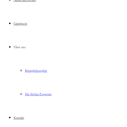
Neues aus Afrika
Gästebuch
Über uns
Reisephilosophie
Die Afrika-Experten
Kontakt