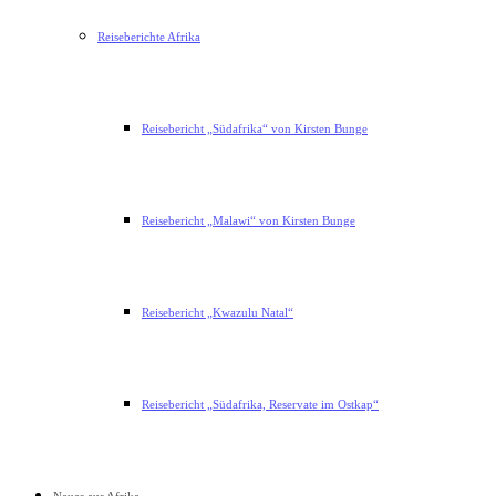
Reiseberichte Afrika
Reisebericht „Südafrika“ von Kirsten Bunge
Reisebericht „Malawi“ von Kirsten Bunge
Reisebericht „Kwazulu Natal“
Reisebericht „Südafrika, Reservate im Ostkap“