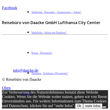
Facebook
Südafrika „Kapstadt – Gartenroute – Safari“
Reisebüro von Daacke GmbH Lufthansa City Center
Südafrika „Safari mit Kindern“
Sophie-Rahel-Jansen-Str. 98
D-22609 Hamburg
Kenia „Flugsafari“
Telefon: 040 82 27 72 14
Fax: 040 82 27 72 30
Email:
info@daacke.de
Tansania „Exklusive Privatreise“
© Reisebüro von Daacke
Oben
Zur Verbesserung des Nutzererlebnisses benutzt diese Website
Regionen
Cookies. Wenn Sie die Website weiter nutzen, gehen wir von Ihrem
Einverständnis aus. Für weitere Informationen zum Thema Cookies
und Datenschutz, klicken Sie auf "mehr Infos".
Ok
mehr Infos