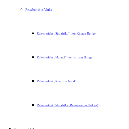
Reiseberichte Afrika
Reisebericht „Südafrika“ von Kirsten Bunge
Reisebericht „Malawi“ von Kirsten Bunge
Reisebericht „Kwazulu Natal“
Reisebericht „Südafrika, Reservate im Ostkap“