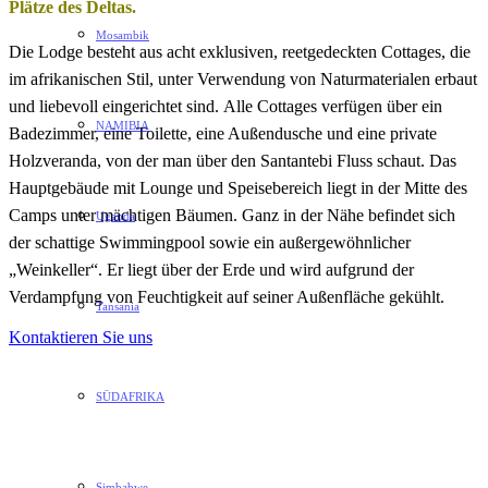
Plätze des Deltas.
Mosambik
Die Lodge besteht aus acht exklusiven, reetgedeckten Cottages, die
im afrikanischen Stil, unter Verwendung von Naturmaterialen erbaut
und liebevoll eingerichtet sind. Alle Cottages verfügen über ein
NAMIBIA
Badezimmer, eine Toilette, eine Außendusche und eine private
Holzveranda, von der man über den Santantebi Fluss schaut. Das
Hauptgebäude mit Lounge und Speisebereich liegt in der Mitte des
Camps unter mächtigen Bäumen. Ganz in der Nähe befindet sich
Uganda
der schattige Swimmingpool sowie ein außergewöhnlicher
„Weinkeller“. Er liegt über der Erde und wird aufgrund der
Verdampfung von Feuchtigkeit auf seiner Außenfläche gekühlt.
Tansania
Kontaktieren Sie uns
SÜDAFRIKA
Simbabwe