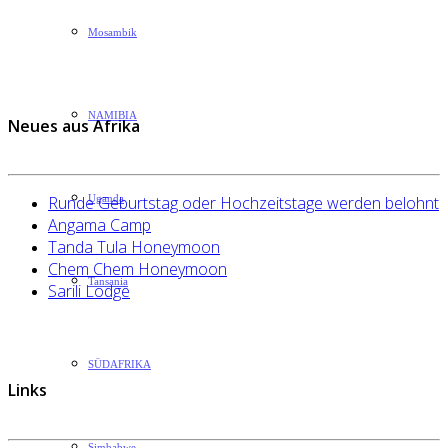
Mosambik
NAMIBIA
Neues aus Afrika
Runde Geburtstag oder Hochzeitstage werden belohnt
Uganda
Angama Camp
Tanda Tula Honeymoon
Chem Chem Honeymoon
Tansania
Sarili Lodge
SÜDAFRIKA
Links
Simbabwe