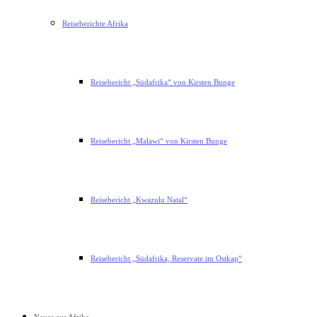
Reiseberichte Afrika
Reisebericht „Südafrika“ von Kirsten Bunge
Reisebericht „Malawi“ von Kirsten Bunge
Reisebericht „Kwazulu Natal“
Reisebericht „Südafrika, Reservate im Ostkap“