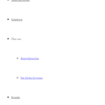
Neues aus Afrika
Gästebuch
Über uns
Reisephilosophie
Die Afrika-Experten
Kontakt