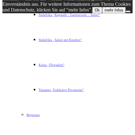
Einverständnis aus. Für weitere Informationen zum Thema Cookies
und Datenschutz, klicken Sie auf "mehr Infos".
Ok
mehr Infos
Südafrika „Kapstadt – Gartenroute – Safari“
Südafrika „Safari mit Kindern“
Kenia „Flugsafari“
Tansania „Exklusive Privatreise“
Regionen