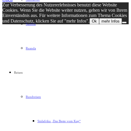
Zur Verbesserung des Nutzererlebnisses benutzt diese Website
Cookies. Wenn Sie die Website weiter nutzen, gehen wir von Ihrem
Einverständnis aus. Für weitere Informationen zum Thema Cookies
und Datenschutz, klicken Sie auf "mehr Infos".
Ok
mehr Infos
Sambia
Ruanda
Reisen
Rundreisen
Südafrika „Das Beste vom Kap“