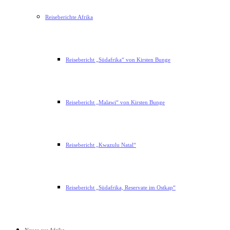
Reiseberichte Afrika
Reisebericht „Südafrika“ von Kirsten Bunge
Reisebericht „Malawi“ von Kirsten Bunge
Reisebericht „Kwazulu Natal“
Reisebericht „Südafrika, Reservate im Ostkap“