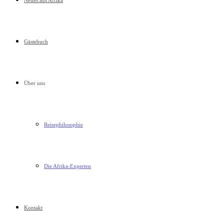
Neues aus Afrika
Gästebuch
Über uns
Reisephilosophie
Die Afrika-Experten
Kontakt