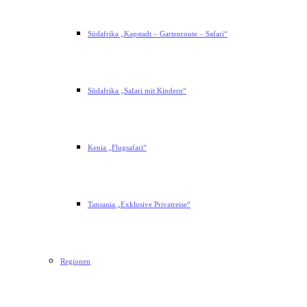
Südafrika „Kapstadt – Gartenroute – Safari“
Südafrika „Safari mit Kindern“
Kenia „Flugsafari“
Tansania „Exklusive Privatreise“
Regionen