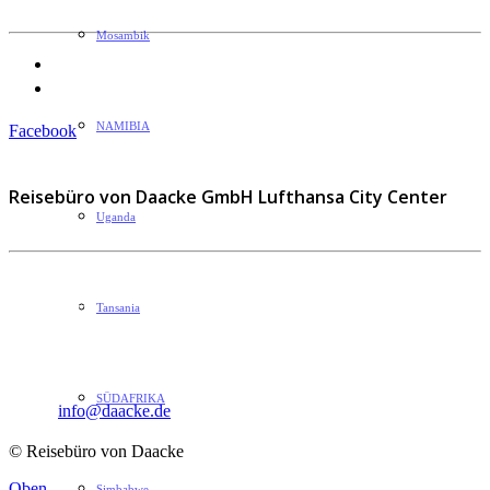
Mosambik
Datenschutzerklärung
Impressum
NAMIBIA
Facebook
Reisebüro von Daacke GmbH Lufthansa City Center
Uganda
Sophie-Rahel-Jansen-Str. 98
Tansania
D-22609 Hamburg
Telefon: 040 82 27 72 14
Fax: 040 82 27 72 30
SÜDAFRIKA
Email:
info@daacke.de
© Reisebüro von Daacke
Oben
Simbabwe