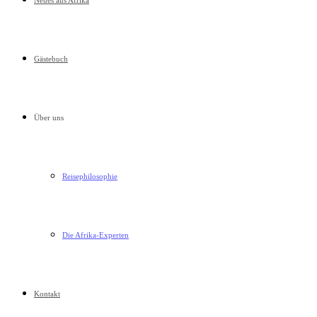
Neues aus Afrika
Gästebuch
Über uns
Reisephilosophie
Die Afrika-Experten
Kontakt