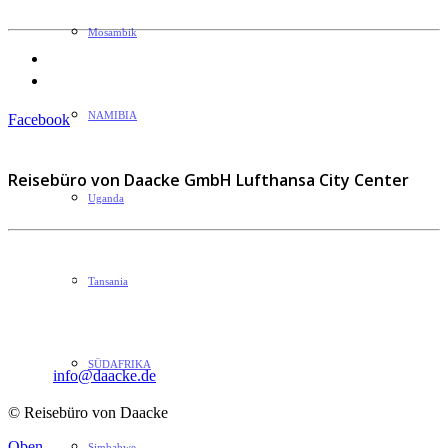
Mosambik
Datenschutzerklärung
Impressum
NAMIBIA
Facebook
Reisebüro von Daacke GmbH Lufthansa City Center
Uganda
Sophie-Rahel-Jansen-Str. 98
Tansania
D-22609 Hamburg
Telefon: 040 82 27 72 14
Fax: 040 82 27 72 30
SÜDAFRIKA
Email:
info@daacke.de
© Reisebüro von Daacke
Oben
Simbabwe