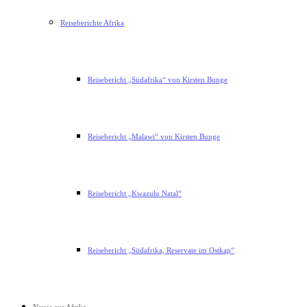
Reiseberichte Afrika
Reisebericht „Südafrika“ von Kirsten Bunge
Reisebericht „Malawi“ von Kirsten Bunge
Reisebericht „Kwazulu Natal“
Reisebericht „Südafrika, Reservate im Ostkap“