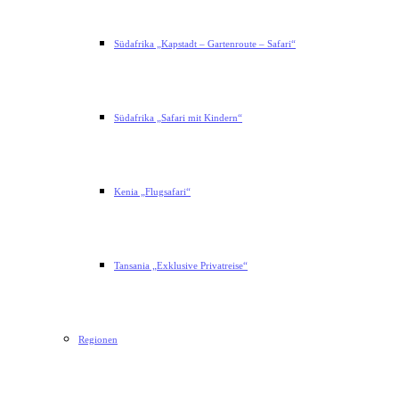
Südafrika „Kapstadt – Gartenroute – Safari“
Südafrika „Safari mit Kindern“
Kenia „Flugsafari“
Tansania „Exklusive Privatreise“
Regionen