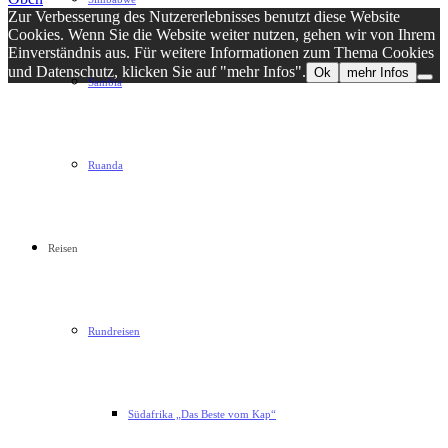
Zur Verbesserung des Nutzererlebnisses benutzt diese Website
Cookies. Wenn Sie die Website weiter nutzen, gehen wir von Ihrem
Einverständnis aus. Für weitere Informationen zum Thema Cookies
und Datenschutz, klicken Sie auf "mehr Infos".
Ok
mehr Infos
Sambia
Ruanda
Reisen
Rundreisen
Südafrika „Das Beste vom Kap“