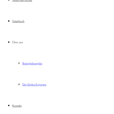
Neues aus Afrika
Gästebuch
Über uns
Reisephilosophie
Die Afrika-Experten
Kontakt