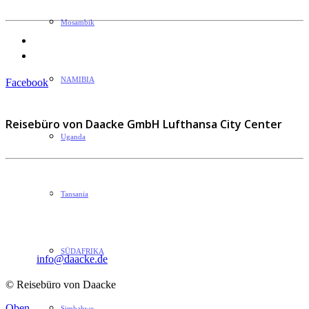
Mosambik
Datenschutzerklärung
Impressum
NAMIBIA
Facebook
Reisebüro von Daacke GmbH Lufthansa City Center
Uganda
Sophie-Rahel-Jansen-Str. 98
Tansania
D-22609 Hamburg
Telefon: 040 82 27 72 14
Fax: 040 82 27 72 30
SÜDAFRIKA
Email:
info@daacke.de
© Reisebüro von Daacke
Oben
Simbabwe