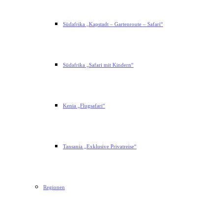
Südafrika „Kapstadt – Gartenroute – Safari“
Südafrika „Safari mit Kindern“
Kenia „Flugsafari“
Tansania „Exklusive Privatreise“
Regionen