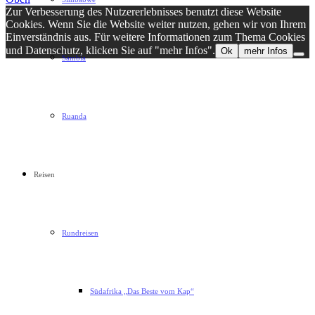
Zur Verbesserung des Nutzererlebnisses benutzt diese Website
Cookies. Wenn Sie die Website weiter nutzen, gehen wir von Ihrem
Einverständnis aus. Für weitere Informationen zum Thema Cookies
und Datenschutz, klicken Sie auf "mehr Infos".
Ok
mehr Infos
Sambia
Ruanda
Reisen
Rundreisen
Südafrika „Das Beste vom Kap“