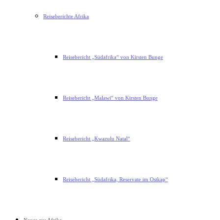
Reiseberichte Afrika
Reisebericht „Südafrika“ von Kirsten Bunge
Reisebericht „Malawi“ von Kirsten Bunge
Reisebericht „Kwazulu Natal“
Reisebericht „Südafrika, Reservate im Ostkap“