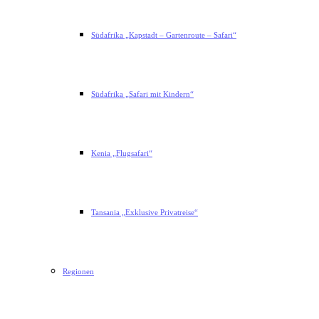
Südafrika „Kapstadt – Gartenroute – Safari“
Südafrika „Safari mit Kindern“
Kenia „Flugsafari“
Tansania „Exklusive Privatreise“
Regionen