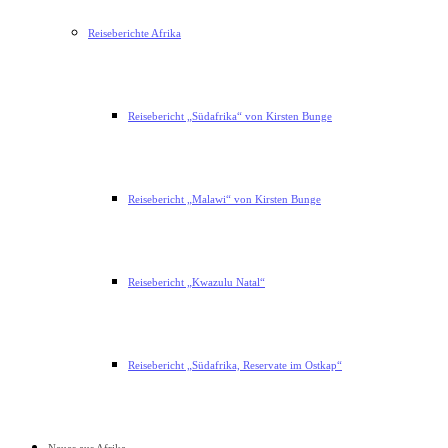
Reiseberichte Afrika
Reisebericht „Südafrika“ von Kirsten Bunge
Reisebericht „Malawi“ von Kirsten Bunge
Reisebericht „Kwazulu Natal“
Reisebericht „Südafrika, Reservate im Ostkap“