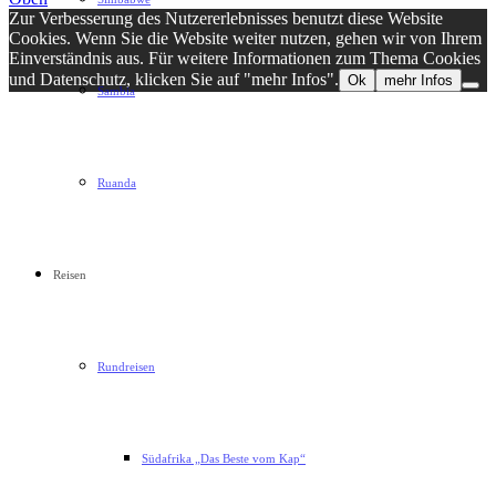
Zur Verbesserung des Nutzererlebnisses benutzt diese Website
Cookies. Wenn Sie die Website weiter nutzen, gehen wir von Ihrem
Einverständnis aus. Für weitere Informationen zum Thema Cookies
und Datenschutz, klicken Sie auf "mehr Infos".
Ok
mehr Infos
Sambia
Ruanda
Reisen
Rundreisen
Südafrika „Das Beste vom Kap“