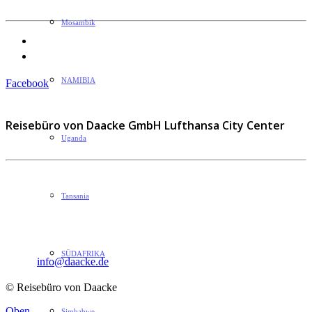
Mosambik
Datenschutzerklärung
Impressum
NAMIBIA
Facebook
Reisebüro von Daacke GmbH Lufthansa City Center
Uganda
Sophie-Rahel-Jansen-Str. 98
Tansania
D-22609 Hamburg
Telefon: 040 82 27 72 14
Fax: 040 82 27 72 30
SÜDAFRIKA
Email:
info@daacke.de
© Reisebüro von Daacke
Oben
Simbabwe