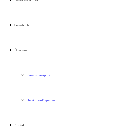
Neues aus Afrika
Gästebuch
Über uns
Reisephilosophie
Die Afrika-Experten
Kontakt