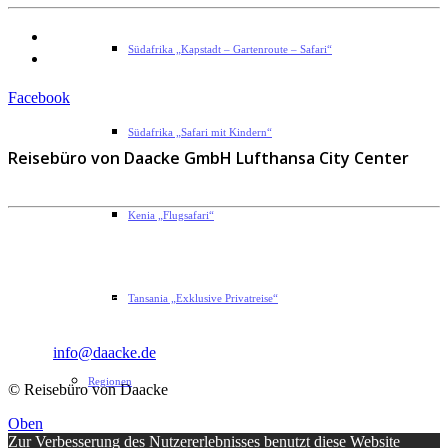
Datenschutzerklärung
Südafrika „Kapstadt – Gartenroute – Safari“
Impressum
Facebook
Südafrika „Safari mit Kindern“
Reisebüro von Daacke GmbH Lufthansa City Center
Kenia „Flugsafari“
Sophie-Rahel-Jansen-Str. 98
D-22609 Hamburg
Tansania „Exklusive Privatreise“
Telefon: 040 82 27 72 14
Fax: 040 82 27 72 30
Email:
info@daacke.de
Regionen
© Reisebüro von Daacke
Oben
Zur Verbesserung des Nutzererlebnisses benutzt diese Website