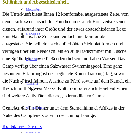
Schönheit und Abgeschiedenheit.
Mosambik
Die Unterkunft bietet Ihnen 12 komfortabel ausgestattete Zelte, von
denen sich zwei speziell für Familien oder auch Hochzeitsreisende
eignen, aufgrund ihrer Größe und der etwas abgeschiedenen Lage
NAMIBIA
zum Haupthaus. Die Zelte sind einfach und komfortabel
ausgestattet. Sie befinden sich auf erhöhten Steinplattformen und
verfügen über ein Reeddach, ein en-suite Badezimmer mit Dusche,
eine Spültoilette sowie fließendem heißen und kalten Wasser. Das
Uganda
Camp verfügt über einen Salzwasser Swimmingpool. Eine ganz
besondere Erfahrung ist der begleitete Rhino Tracking Tag, sowie
die Nacht-Pirschfahrten. Ausritte zu Pferd sowie auf dem Kamel, ein
Tansania
Besuch im Il’Ngwesi Maasai Kulturdorf oder auch Forellenfischen
sind weitere Aktivitäten dieses gastfreundlichen Camps.
Genießen Sie Ihr Dinner unter dem Sternenhimmel Afrikas in der
SÜDAFRIKA
Nähe des Campfeuers oder in der Dining Lounge.
Kontaktieren Sie uns
Simbabwe