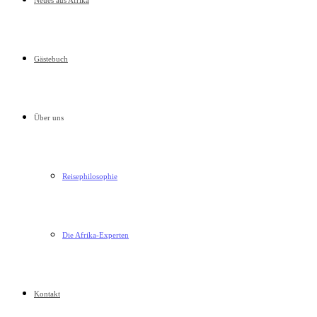
Neues aus Afrika
Gästebuch
Über uns
Reisephilosophie
Die Afrika-Experten
Kontakt