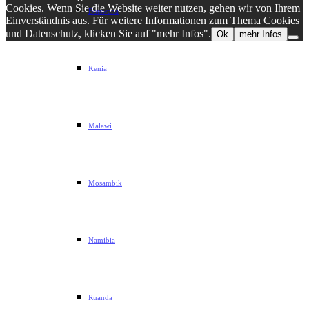
Cookies. Wenn Sie die Website weiter nutzen, gehen wir von Ihrem
Botswana
Einverständnis aus. Für weitere Informationen zum Thema Cookies
und Datenschutz, klicken Sie auf "mehr Infos".
Ok
mehr Infos
Kenia
Malawi
Mosambik
Namibia
Ruanda