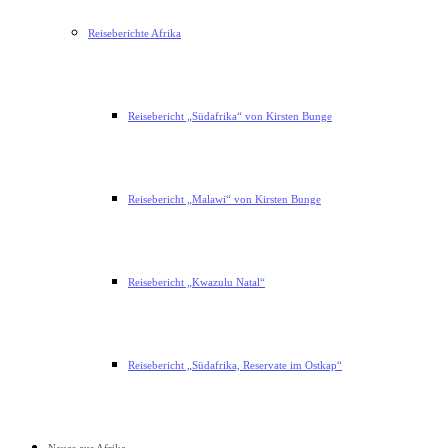
Reiseberichte Afrika
Reisebericht „Südafrika“ von Kirsten Bunge
Reisebericht „Malawi“ von Kirsten Bunge
Reisebericht „Kwazulu Natal“
Reisebericht „Südafrika, Reservate im Ostkap“