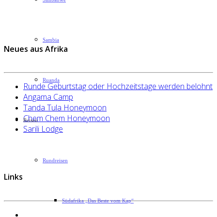
Sambia
Neues aus Afrika
Ruanda
Runde Geburtstag oder Hochzeitstage werden belohnt
Angama Camp
Tanda Tula Honeymoon
Chem Chem Honeymoon
Reisen
Sarili Lodge
Rundreisen
Links
Südafrika „Das Beste vom Kap“
Datenschutzerklärung