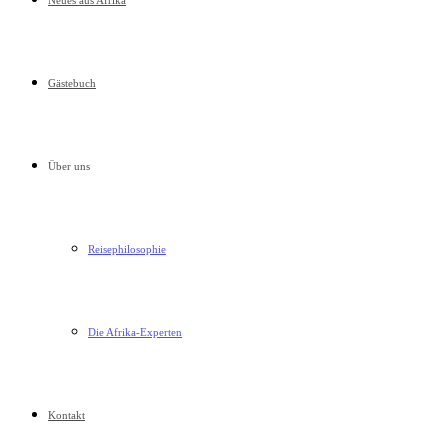
Neues aus Afrika
Gästebuch
Über uns
Reisephilosophie
Die Afrika-Experten
Kontakt