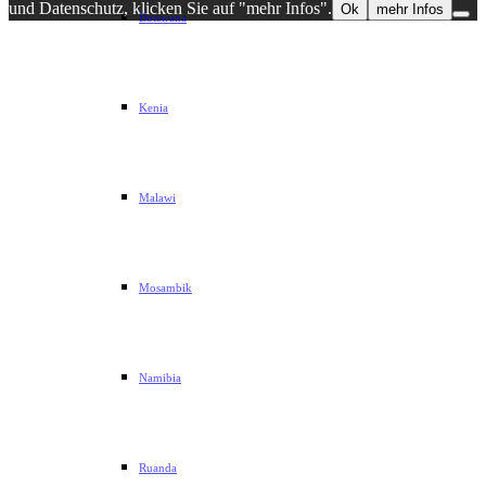
und Datenschutz, klicken Sie auf "mehr Infos".
Ok
mehr Infos
Botswana
Kenia
Malawi
Mosambik
Namibia
Ruanda