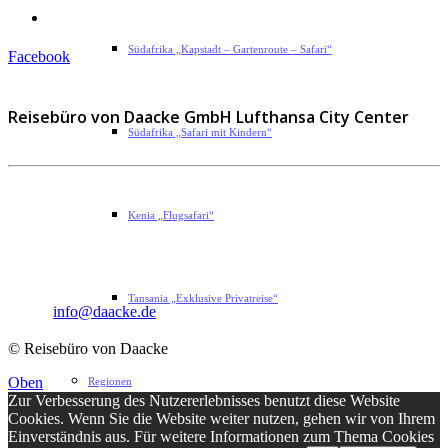
Impressum
Südafrika „Kapstadt – Gartenroute – Safari“
Facebook
Reisebüro von Daacke GmbH Lufthansa City Center
Südafrika „Safari mit Kindern“
Sophie-Rahel-Jansen-Str. 98
Kenia „Flugsafari“
D-22609 Hamburg
Telefon: 040 82 27 72 14
Fax: 040 82 27 72 30
Tansania „Exklusive Privatreise“
Email:
info@daacke.de
© Reisebüro von Daacke
Oben
Regionen
Zur Verbesserung des Nutzererlebnisses benutzt diese Website
Cookies. Wenn Sie die Website weiter nutzen, gehen wir von Ihrem
Einverständnis aus. Für weitere Informationen zum Thema Cookies