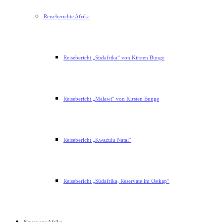
Reiseberichte Afrika
Reisebericht „Südafrika“ von Kirsten Bunge
Reisebericht „Malawi“ von Kirsten Bunge
Reisebericht „Kwazulu Natal“
Reisebericht „Südafrika, Reservate im Ostkap“