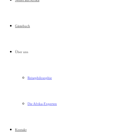
Neues aus Afrika
Gästebuch
Über uns
Reisephilosophie
Die Afrika-Experten
Kontakt