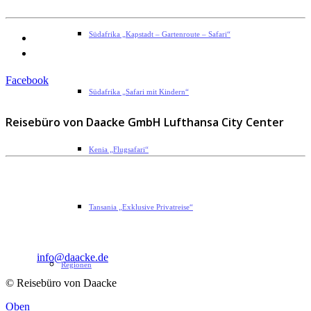
Datenschutzerklärung
Südafrika „Kapstadt – Gartenroute – Safari“
Impressum
Facebook
Südafrika „Safari mit Kindern“
Reisebüro von Daacke GmbH Lufthansa City Center
Kenia „Flugsafari“
Sophie-Rahel-Jansen-Str. 98
D-22609 Hamburg
Tansania „Exklusive Privatreise“
Telefon: 040 82 27 72 14
Fax: 040 82 27 72 30
Email:
info@daacke.de
Regionen
© Reisebüro von Daacke
Oben