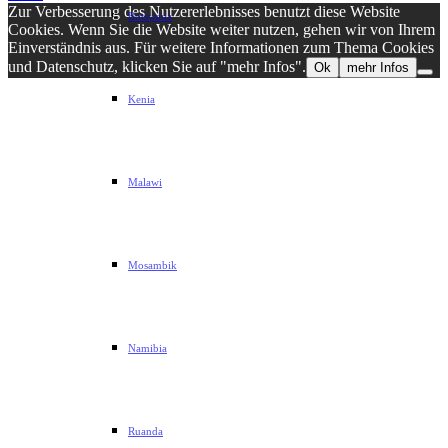
Zur Verbesserung des Nutzererlebnisses benutzt diese Website
Botswana
Cookies. Wenn Sie die Website weiter nutzen, gehen wir von Ihrem
Einverständnis aus. Für weitere Informationen zum Thema Cookies
und Datenschutz, klicken Sie auf "mehr Infos".
Ok
mehr Infos
Kenia
Malawi
Mosambik
Namibia
Ruanda