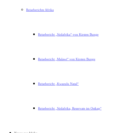
Reiseberichte Afrika
Reisebericht „Südafrika“ von Kirsten Bunge
Reisebericht „Malawi“ von Kirsten Bunge
Reisebericht „Kwazulu Natal“
Reisebericht „Südafrika, Reservate im Ostkap“