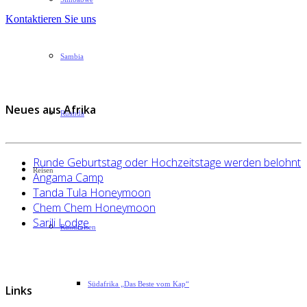
Kontaktieren Sie uns
Sambia
Neues aus Afrika
Ruanda
Runde Geburtstag oder Hochzeitstage werden belohnt
Reisen
Angama Camp
Tanda Tula Honeymoon
Chem Chem Honeymoon
Sarili Lodge
Rundreisen
Südafrika „Das Beste vom Kap“
Links