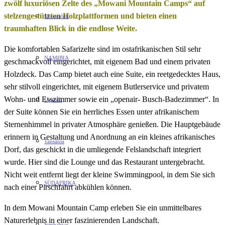
zwölf luxuriösen Zelte des „Mowani Mountain Camps“ auf
stelzengestützten Holzplattformen und bieten einen
Mosambik
traumhaften Blick in die endlose Weite.
Die komfortablen Safarizelte sind im ostafrikanischen Stil sehr
NAMIBIA
geschmackvoll eingerichtet, mit eigenem Bad und einem privaten
Holzdeck. Das Camp bietet auch eine Suite, ein reetgedecktes Haus,
sehr stilvoll eingerichtet, mit eigenem Butlerservice und privatem
Wohn- und Esszimmer sowie ein „openair- Busch-Badezimmer“. In
Uganda
der Suite können Sie ein herrliches Essen unter afrikanischem
Sternenhimmel in privater Atmosphäre genießen. Die Hauptgebäude
erinnern in Gestaltung und Anordnung an ein kleines afrikanisches
Tansania
Dorf, das geschickt in die umliegende Felslandschaft integriert
wurde. Hier sind die Lounge und das Restaurant untergebracht.
Nicht weit entfernt liegt der kleine Swimmingpool, in dem Sie sich
SÜDAFRIKA
nach einer Pirschfahrt abkühlen können.
In dem Mowani Mountain Camp erleben Sie ein unmittelbares
Naturerlebnis in einer faszinierenden Landschaft.
Simbabwe