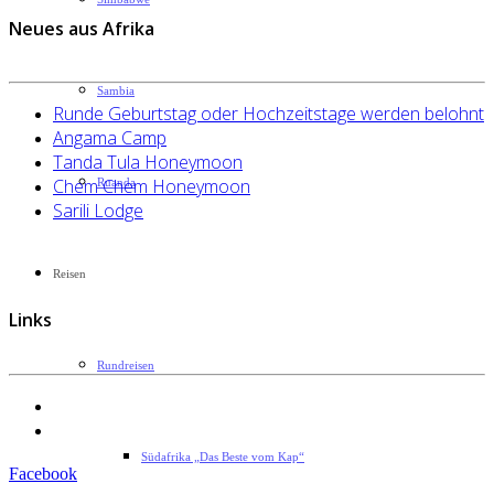
Neues aus Afrika
Sambia
Runde Geburtstag oder Hochzeitstage werden belohnt
Angama Camp
Tanda Tula Honeymoon
Chem Chem Honeymoon
Ruanda
Sarili Lodge
Reisen
Links
Rundreisen
Datenschutzerklärung
Impressum
Südafrika „Das Beste vom Kap“
Facebook