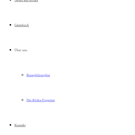
Neues aus Afrika
Gästebuch
Über uns
Reisephilosophie
Die Afrika-Experten
Kontakt