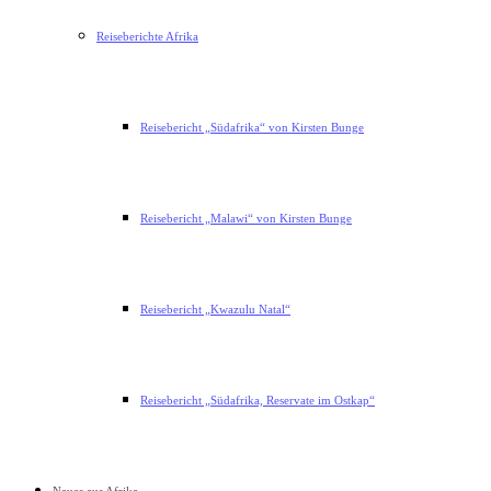
Reiseberichte Afrika
Reisebericht „Südafrika“ von Kirsten Bunge
Reisebericht „Malawi“ von Kirsten Bunge
Reisebericht „Kwazulu Natal“
Reisebericht „Südafrika, Reservate im Ostkap“