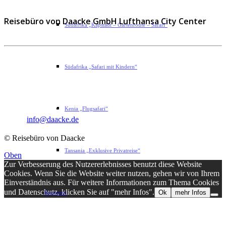
Reisebüro von Daacke GmbH Lufthansa City Center
Südafrika „Kapstadt – Gartenroute – Safari“
Sophie-Rahel-Jansen-Str. 98
Südafrika „Safari mit Kindern“
D-22609 Hamburg
Telefon: 040 82 27 72 14
Fax: 040 82 27 72 30
Kenia „Flugsafari“
Email:
info@daacke.de
© Reisebüro von Daacke
Tansania „Exklusive Privatreise“
Oben
Zur Verbesserung des Nutzererlebnisses benutzt diese Website
Cookies. Wenn Sie die Website weiter nutzen, gehen wir von Ihrem
Einverständnis aus. Für weitere Informationen zum Thema Cookies
und Datenschutz, klicken Sie auf "mehr Infos".
Ok
mehr Infos
Regionen