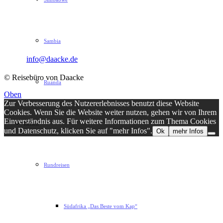
Sophie-Rahel-Jansen-Str. 98
D-22609 Hamburg
Telefon: 040 82 27 72 14
Sambia
Fax: 040 82 27 72 30
Email:
info@daacke.de
© Reisebüro von Daacke
Ruanda
Oben
Zur Verbesserung des Nutzererlebnisses benutzt diese Website
Cookies. Wenn Sie die Website weiter nutzen, gehen wir von Ihrem
Einverständnis aus. Für weitere Informationen zum Thema Cookies
Reisen
und Datenschutz, klicken Sie auf "mehr Infos".
Ok
mehr Infos
Rundreisen
Südafrika „Das Beste vom Kap“