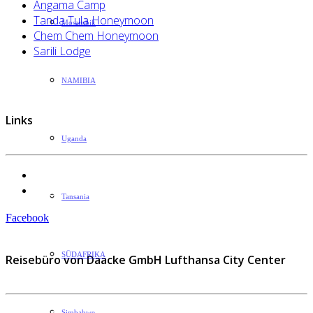
Angama Camp
Tanda Tula Honeymoon
Mosambik
Chem Chem Honeymoon
Sarili Lodge
NAMIBIA
Links
Uganda
Datenschutzerklärung
Impressum
Tansania
Facebook
SÜDAFRIKA
Reisebüro von Daacke GmbH Lufthansa City Center
Simbabwe