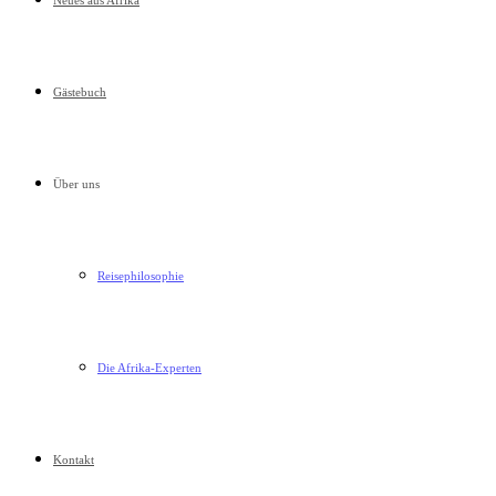
Neues aus Afrika
Gästebuch
Über uns
Reisephilosophie
Die Afrika-Experten
Kontakt