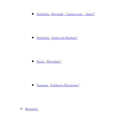
Südafrika „Kapstadt – Gartenroute – Safari“
Südafrika „Safari mit Kindern“
Kenia „Flugsafari“
Tansania „Exklusive Privatreise“
Regionen