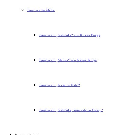
Reiseberichte Afrika
Reisebericht „Südafrika“ von Kirsten Bunge
Reisebericht „Malawi“ von Kirsten Bunge
Reisebericht „Kwazulu Natal“
Reisebericht „Südafrika, Reservate im Ostkap“