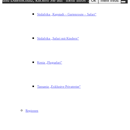
und Datenschutz, klicken Sie auf "mehr Infos".
Ok
mehr Infos
Südafrika „Kapstadt – Gartenroute – Safari“
Südafrika „Safari mit Kindern“
Kenia „Flugsafari“
Tansania „Exklusive Privatreise“
Regionen