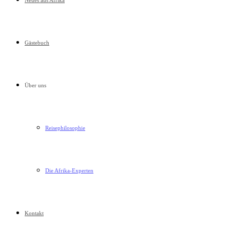
Neues aus Afrika
Gästebuch
Über uns
Reisephilosophie
Die Afrika-Experten
Kontakt