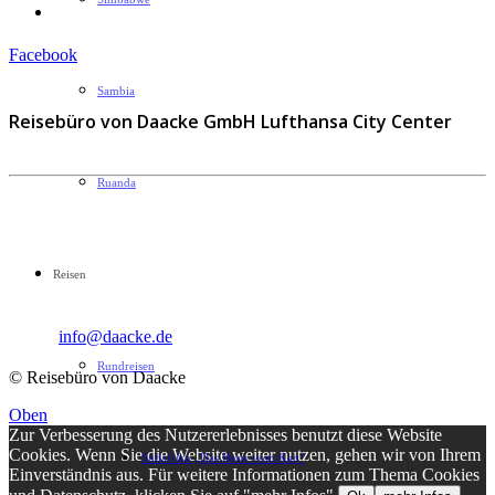
Impressum
Facebook
Sambia
Reisebüro von Daacke GmbH Lufthansa City Center
Ruanda
Sophie-Rahel-Jansen-Str. 98
D-22609 Hamburg
Reisen
Telefon: 040 82 27 72 14
Fax: 040 82 27 72 30
Email:
info@daacke.de
Rundreisen
© Reisebüro von Daacke
Oben
Zur Verbesserung des Nutzererlebnisses benutzt diese Website
Cookies. Wenn Sie die Website weiter nutzen, gehen wir von Ihrem
Südafrika „Das Beste vom Kap“
Einverständnis aus. Für weitere Informationen zum Thema Cookies