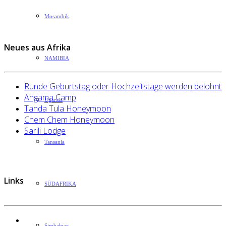
Mosambik
Neues aus Afrika
NAMIBIA
Runde Geburtstag oder Hochzeitstage werden belohnt
Angama Camp
Uganda
Tanda Tula Honeymoon
Chem Chem Honeymoon
Sarili Lodge
Tansania
Links
SÜDAFRIKA
Datenschutzerklärung
Simbabwe