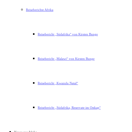
Reiseberichte Afrika
Reisebericht „Südafrika“ von Kirsten Bunge
Reisebericht „Malawi“ von Kirsten Bunge
Reisebericht „Kwazulu Natal“
Reisebericht „Südafrika, Reservate im Ostkap“