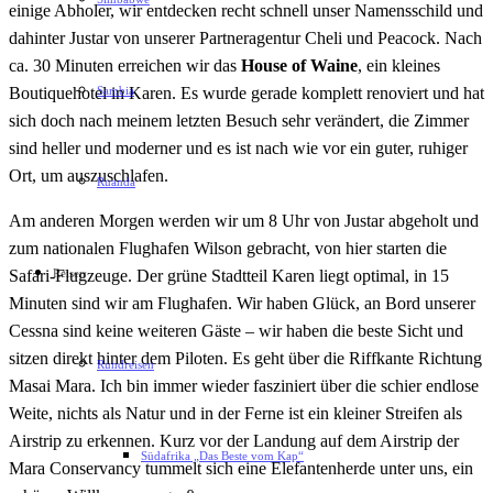
einige Abholer, wir entdecken recht schnell unser Namensschild und
dahinter Justar von unserer Partneragentur Cheli und Peacock. Nach
ca. 30 Minuten erreichen wir das
House of Waine
, ein kleines
Sambia
Boutiquehotel in Karen. Es wurde gerade komplett renoviert und hat
sich doch nach meinem letzten Besuch sehr verändert, die Zimmer
sind heller und moderner und es ist nach wie vor ein guter, ruhiger
Ort, um auszuschlafen.
Ruanda
Am anderen Morgen werden wir um 8 Uhr von Justar abgeholt und
zum nationalen Flughafen Wilson gebracht, von hier starten die
Reisen
Safari-Flugzeuge. Der grüne Stadtteil Karen liegt optimal, in 15
Minuten sind wir am Flughafen. Wir haben Glück, an Bord unserer
Cessna sind keine weiteren Gäste – wir haben die beste Sicht und
sitzen direkt hinter dem Piloten. Es geht über die Riffkante Richtung
Rundreisen
Masai Mara. Ich bin immer wieder fasziniert über die schier endlose
Weite, nichts als Natur und in der Ferne ist ein kleiner Streifen als
Airstrip zu erkennen. Kurz vor der Landung auf dem Airstrip der
Südafrika „Das Beste vom Kap“
Mara Conservancy tummelt sich eine Elefantenherde unter uns, ein