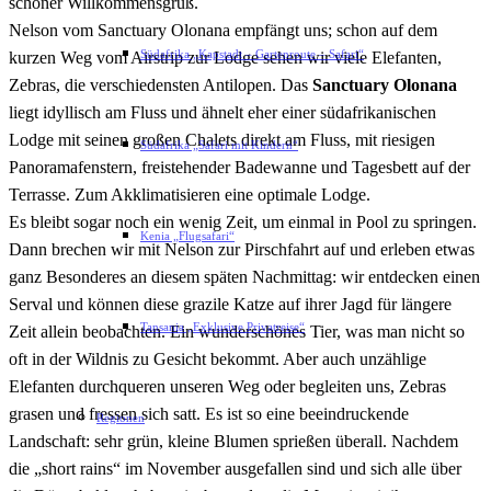
schöner Willkommensgruß.
Nelson vom Sanctuary Olonana empfängt uns; schon auf dem
Südafrika „Kapstadt – Gartenroute – Safari“
kurzen Weg vom Airstrip zur Lodge sehen wir viele Elefanten,
Zebras, die verschiedensten Antilopen. Das
Sanctuary Olonana
liegt idyllisch am Fluss und ähnelt eher einer südafrikanischen
Lodge mit seinen großen Chalets direkt am Fluss, mit riesigen
Südafrika „Safari mit Kindern“
Panoramafenstern, freistehender Badewanne und Tagesbett auf der
Terrasse. Zum Akklimatisieren eine optimale Lodge.
Es bleibt sogar noch ein wenig Zeit, um einmal in Pool zu springen.
Kenia „Flugsafari“
Dann brechen wir mit Nelson zur Pirschfahrt auf und erleben etwas
ganz Besonderes an diesem späten Nachmittag: wir entdecken einen
Serval und können diese grazile Katze auf ihrer Jagd für längere
Tansania „Exklusive Privatreise“
Zeit allein beobachten. Ein wunderschönes Tier, was man nicht so
oft in der Wildnis zu Gesicht bekommt. Aber auch unzählige
Elefanten durchqueren unseren Weg oder begleiten uns, Zebras
grasen und fressen sich satt. Es ist so eine beeindruckende
Regionen
Landschaft: sehr grün, kleine Blumen sprießen überall. Nachdem
die „short rains“ im November ausgefallen sind und sich alle über