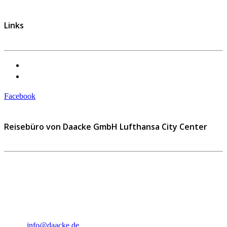
Links
Datenschutzerklärung
Impressum
Facebook
Reisebüro von Daacke GmbH Lufthansa City Center
Sophie-Rahel-Jansen-Str. 98
D-22609 Hamburg
Telefon: 040 82 27 72 14
Fax: 040 82 27 72 30
Email:
info@daacke.de