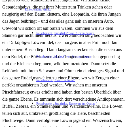
Gepardenbabys, die mit ihrer Mutter zum Trinken gehen oder
Reiseberichte Afrika
neugierig auf den Baum klettern, eine Leopardin, die ihren Jungen
das Jagen beibringt – und das alles ganz nah an unserem Auto.
Obwohl wir schon oft auf Safari waren, kommen wir aus dem
Reisebericht „Südafrika“ von Kirsten Bunge
Staunen gar nicht mehr heraus. Zwei Stunden lang beobachten wir
ein 15-köpfiges Löwenrudel, das morgens in aller Früh noch faul
unter einem Busch liegt. Dann langsam strecken sich die ersten aus
dem Rudel, die Löwinnen und die Jungen putzen sich gegenseitig
Reisebericht „Malawi“ von Kirsten Bunge
und die Kleinsten beginnen, wild herumzutoben. Dann setzt die
Leitlöwin mit ihrem Schwanz und Ohren ein eindeutiges Signal und
das ganze Rudel marschiert zu einer Ebene, wo wir Zeugen einer
Reisebericht „Kwazulu Natal“
perfekt organisierten Jagd werden. Wir stehen mit unserem
Pirschfahrzeug etwas erhöht und haben den besten Überblick über
die ganze Ebene. Es tummeln sich dort verschiedene Antilopenarten,
Reisebericht „Südafrika, Reservate im Ostkap“
Büffel, Zebras, ein Straußenpaar und Warzenschweine. Die Löwen
teilen sich auf, umkreisen großflächig die Tiere, beschneiden
Fluchtwege. Dann verfolgt eine Löwin jagend ein Warzenschwein,