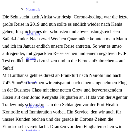
Mosambik
Die Sehnsucht nach Afrika war riesig: Corona-bedingt war die letzte
große Reise in 2019 und nun sollte es endlich wieder nach Kenia
gehen, für mich eines der schönsten und abwechslungsreichsten
NAMIBIA
Safari-Länder. Nach zwei Wochen Quarantäne konnten mein Mann
und ich im Januar endlich unsere Reise antreten. So war es umso
aufregender, mit gepackten Reisetaschen und einem negativen PCR-
Uganda
Test endlich im Taxi zu sitzen und in die Ferne aufzubrechen – auf
Safari!
Mit Lufthansa geht es direkt ab Frankfurt nach Nairobi und nach
7.45 Stunden kommen wir entspannt nach einem angenehmen Flug
Tansania
in der Business Class mit einer netten Crew und hervorragendem
Essen auf dem Jomo Kenyatta Flughafen an. Hilda von der Agentur
Tradewinds schleust uns an den Schlangen vor der Port Health
SÜDAFRIKA
Kontrolle und Immigration vorbei. Ein Service, den wir auch für
unsere Kunden buchen und der gerade in Corona-Zeiten die
Einreise sehr vereinfacht. Draußen vor dem Flughafen sehen wir
Simbabwe