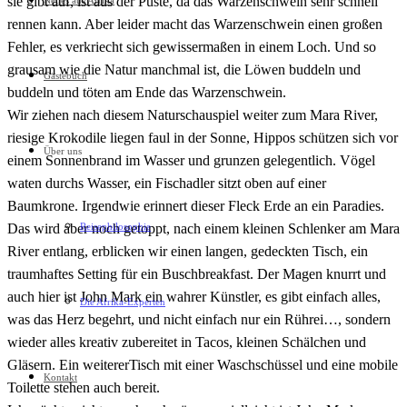
sie gibt auf, ist aus der Puste, da das Warzenschwein sehr schnell
Neues aus Afrika
rennen kann. Aber leider macht das Warzenschwein einen großen
Fehler, es verkriecht sich gewissermaßen in einem Loch. Und so
grausam wie die Natur manchmal ist, die Löwen buddeln und
Gästebuch
buddeln und töten am Ende das Warzenschwein.
Wir ziehen nach diesem Naturschauspiel weiter zum Mara River,
riesige Krokodile liegen faul in der Sonne, Hippos schützen sich vor
Über uns
einem Sonnenbrand im Wasser und grunzen gelegentlich. Vögel
waten durchs Wasser, ein Fischadler sitzt oben auf einer
Baumkrone. Irgendwie erinnert dieser Fleck Erde an ein Paradies.
Reisephilosophie
Das wird aber noch getoppt, nach einem kleinen Schlenker am Mara
River entlang, erblicken wir einen langen, gedeckten Tisch, ein
traumhaftes Setting für ein Buschbreakfast. Der Magen knurrt und
auch hier ist John Mark ein wahrer Künstler, es gibt einfach alles,
Die Afrika-Experten
was das Herz begehrt, und nicht einfach nur ein Rührei…, sondern
wieder alles kreativ zubereitet in Tacos, kleinen Schälchen und
Gläsern. Ein weitererTisch mit einer Waschschüssel und eine mobile
Kontakt
Toilette stehen auch bereit.