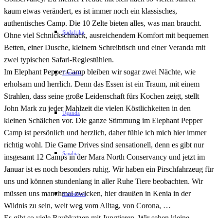
kaum etwas verändert, es ist immer noch ein klassisches,
authentisches Camp. Die 10 Zelte bieten alles, was man braucht.
Südafrika
Ohne viel Schnickschnack, ausreichendem Komfort mit bequemen
Betten, einer Dusche, kleinem Schreibtisch und einer Veranda mit
zwei typischen Safari-Regiestühlen.
Im Elephant Pepper Camp bleiben wir sogar zwei Nächte, wie
Tansania
erholsam und herrlich. Denn das Essen ist ein Traum, mit einem
Strahlen, dass seine große Leidenschaft fürs Kochen zeigt, stellt
John Mark zu jeder Mahlzeit die vielen Köstlichkeiten in den
Uganda
kleinen Schälchen vor. Die ganze Stimmung im Elephant Pepper
Camp ist persönlich und herzlich, daher fühle ich mich hier immer
richtig wohl. Die Game Drives sind sensationell, denn es gibt nur
Sambia
insgesamt 12 Camps in der Mara North Conservancy und jetzt im
Januar ist es noch besonders ruhig. Wir haben ein Pirschfahrzeug für
uns und können stundenlang in aller Ruhe Tiere beobachten. Wir
müssen uns manchmal zwicken, hier draußen in Kenia in der
Simbabwe
Wildnis zu sein, weit weg vom Alltag, von Corona, …
Es gibt so viele Raubkatzen mit Jungtieren. Wir sehen kleine