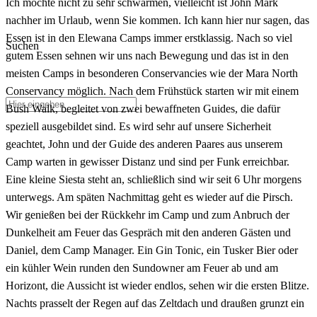
Ich möchte nicht zu sehr schwärmen, vielleicht ist John Mark
nachher im Urlaub, wenn Sie kommen. Ich kann hier nur sagen, das
Essen ist in den Elewana Camps immer erstklassig. Nach so viel
Suchen
gutem Essen sehnen wir uns nach Bewegung und das ist in den
meisten Camps in besonderen Conservancies wie der Mara North
Conservancy möglich. Nach dem Frühstück starten wir mit einem
Bush Walk, begleitet von zwei bewaffneten Guides, die dafür
speziell ausgebildet sind. Es wird sehr auf unsere Sicherheit
geachtet, John und der Guide des anderen Paares aus unserem
Camp warten in gewisser Distanz und sind per Funk erreichbar.
Eine kleine Siesta steht an, schließlich sind wir seit 6 Uhr morgens
unterwegs. Am späten Nachmittag geht es wieder auf die Pirsch.
Wir genießen bei der Rückkehr im Camp und zum Anbruch der
Dunkelheit am Feuer das Gespräch mit den anderen Gästen und
Daniel, dem Camp Manager. Ein Gin Tonic, ein Tusker Bier oder
ein kühler Wein runden den Sundowner am Feuer ab und am
Horizont, die Aussicht ist wieder endlos, sehen wir die ersten Blitze.
Nachts prasselt der Regen auf das Zeltdach und draußen grunzt ein