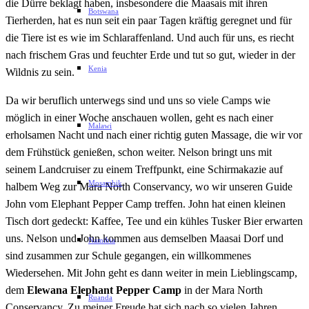
die Dürre beklagt haben, insbesondere die Maasais mit ihren
Botswana
Tierherden, hat es nun seit ein paar Tagen kräftig geregnet und für
die Tiere ist es wie im Schlaraffenland. Und auch für uns, es riecht
nach frischem Gras und feuchter Erde und tut so gut, wieder in der
Kenia
Wildnis zu sein.
Da wir beruflich unterwegs sind und uns so viele Camps wie
möglich in einer Woche anschauen wollen, geht es nach einer
Malawi
erholsamen Nacht und nach einer richtig guten Massage, die wir vor
dem Frühstück genießen, schon weiter. Nelson bringt uns mit
seinem Landcruiser zu einem Treffpunkt, eine Schirmakazie auf
Mosambik
halbem Weg zur Mara North Conservancy, wo wir unseren Guide
John vom Elephant Pepper Camp treffen. John hat einen kleinen
Tisch dort gedeckt: Kaffee, Tee und ein kühles Tusker Bier erwarten
uns. Nelson und John kommen aus demselben Maasai Dorf und
Namibia
sind zusammen zur Schule gegangen, ein willkommenes
Wiedersehen. Mit John geht es dann weiter in mein Lieblingscamp,
dem
Elewana Elephant Pepper Camp
in der Mara North
Ruanda
Conservancy. Zu meiner Freude hat sich nach so vielen Jahren