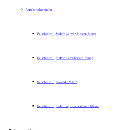
Reiseberichte Afrika
Reisebericht „Südafrika“ von Kirsten Bunge
Reisebericht „Malawi“ von Kirsten Bunge
Reisebericht „Kwazulu Natal“
Reisebericht „Südafrika, Reservate im Ostkap“