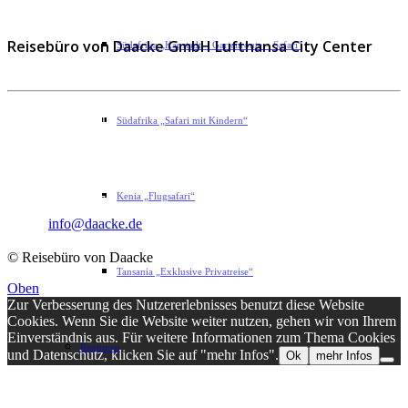
Reisebüro von Daacke GmbH Lufthansa City Center
Südafrika „Kapstadt – Gartenroute – Safari“
Sophie-Rahel-Jansen-Str. 98
Südafrika „Safari mit Kindern“
D-22609 Hamburg
Telefon: 040 82 27 72 14
Kenia „Flugsafari“
Fax: 040 82 27 72 30
Email:
info@daacke.de
© Reisebüro von Daacke
Tansania „Exklusive Privatreise“
Oben
Zur Verbesserung des Nutzererlebnisses benutzt diese Website
Cookies. Wenn Sie die Website weiter nutzen, gehen wir von Ihrem
Einverständnis aus. Für weitere Informationen zum Thema Cookies
Regionen
und Datenschutz, klicken Sie auf "mehr Infos".
Ok
mehr Infos