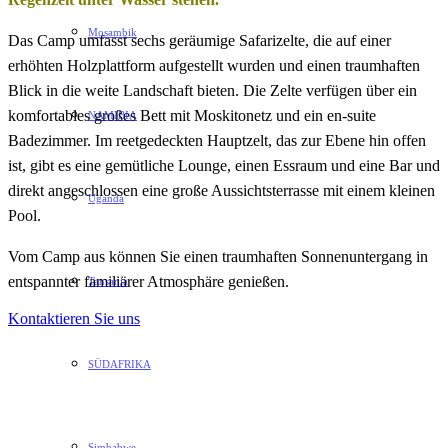
Mosambik
Das Camp umfasst sechs geräumige Safarizelte, die auf einer
erhöhten Holzplattform aufgestellt wurden und einen traumhaften
Blick in die weite Landschaft bieten. Die Zelte verfügen über ein
komfortables großes Bett mit Moskitonetz und ein en-suite
NAMIBIA
Badezimmer. Im reetgedeckten Hauptzelt, das zur Ebene hin offen
ist, gibt es eine gemütliche Lounge, einen Essraum und eine Bar und
direkt angeschlossen eine große Aussichtsterrasse mit einem kleinen
Uganda
Pool.
Vom Camp aus können Sie einen traumhaften Sonnenuntergang in
entspannter familiärer Atmosphäre genießen.
Tansania
Kontaktieren Sie uns
SÜDAFRIKA
Simbabwe