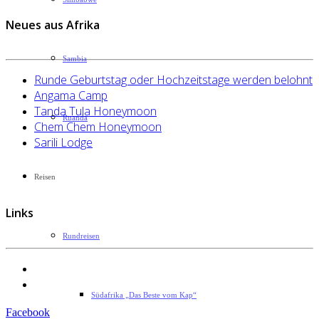
Neues aus Afrika
Sambia
Runde Geburtstag oder Hochzeitstage werden belohnt
Angama Camp
Tanda Tula Honeymoon
Ruanda
Chem Chem Honeymoon
Sarili Lodge
Reisen
Links
Rundreisen
Datenschutzerklärung
Impressum
Südafrika „Das Beste vom Kap“
Facebook