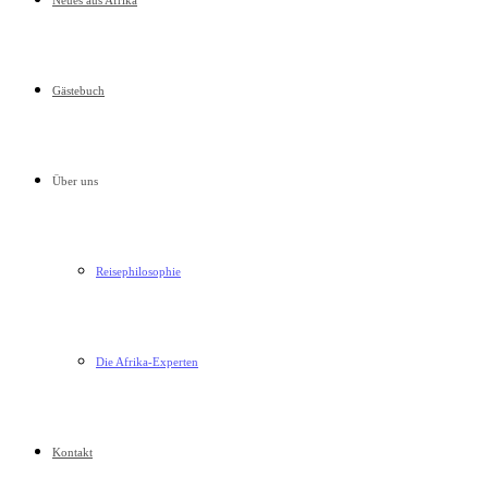
Neues aus Afrika
Gästebuch
Über uns
Reisephilosophie
Die Afrika-Experten
Kontakt