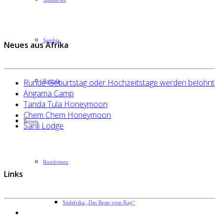
Sambia
Neues aus Afrika
Runde Geburtstag oder Hochzeitstage werden belohnt
Ruanda
Angama Camp
Tanda Tula Honeymoon
Chem Chem Honeymoon
Reisen
Sarili Lodge
Rundreisen
Links
Südafrika „Das Beste vom Kap“
Datenschutzerklärung