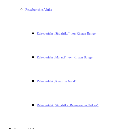
Reiseberichte Afrika
Reisebericht „Südafrika“ von Kirsten Bunge
Reisebericht „Malawi“ von Kirsten Bunge
Reisebericht „Kwazulu Natal“
Reisebericht „Südafrika, Reservate im Ostkap“