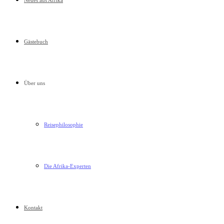
Neues aus Afrika
Gästebuch
Über uns
Reisephilosophie
Die Afrika-Experten
Kontakt