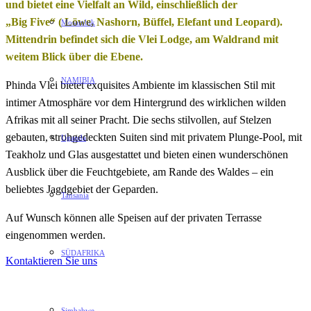
und bietet eine Vielfalt an Wild, einschließlich der
„Big Five“ ( Löwe, Nashorn, Büffel, Elefant und Leopard).
Mosambik
Mittendrin befindet sich die Vlei Lodge, am Waldrand mit
weitem Blick über die Ebene.
NAMIBIA
Phinda Vlei bietet exquisites Ambiente im klassischen Stil mit
intimer Atmosphäre vor dem Hintergrund des wirklichen wilden
Afrikas mit all seiner Pracht. Die sechs stilvollen, auf Stelzen
gebauten, strohgedeckten Suiten sind mit privatem Plunge-Pool, mit
Uganda
Teakholz und Glas ausgestattet und bieten einen wunderschönen
Ausblick über die Feuchtgebiete, am Rande des Waldes – ein
beliebtes Jagdgebiet der Geparden.
Tansania
Auf Wunsch können alle Speisen auf der privaten Terrasse
eingenommen werden.
SÜDAFRIKA
Kontaktieren Sie uns
Simbabwe