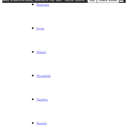
Botswana
Kenia
Malawi
Mosambik
Namibia
Ruanda