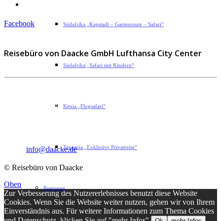
Impressum
Facebook
Südafrika „Kapstadt – Gartenroute – Safari“
Reisebüro von Daacke GmbH Lufthansa City Center
Südafrika „Safari mit Kindern“
Sophie-Rahel-Jansen-Str. 98
D-22609 Hamburg
Kenia „Flugsafari“
Telefon: 040 82 27 72 14
Fax: 040 82 27 72 30
Tansania „Exklusive Privatreise“
Email:
info@daacke.de
© Reisebüro von Daacke
Oben
Regionen
Zur Verbesserung des Nutzererlebnisses benutzt diese Website
Cookies. Wenn Sie die Website weiter nutzen, gehen wir von Ihrem
Einverständnis aus. Für weitere Informationen zum Thema Cookies
und Datenschutz, klicken Sie auf "mehr Infos".
Ok
mehr Infos