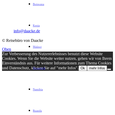
Sophie-Rahel-Jansen-Str. 98
Botswana
D-22609 Hamburg
Telefon: 040 82 27 72 14
Fax: 040 82 27 72 30
Kenia
Email:
info@daacke.de
© Reisebüro von Daacke
Malawi
Oben
Zur Verbesserung des Nutzererlebnisses benutzt diese Website
Cookies. Wenn Sie die Website weiter nutzen, gehen wir von Ihrem
Einverständnis aus. Für weitere Informationen zum Thema Cookies
und Datenschutz, klicken Sie auf "mehr Infos".
Ok
mehr Infos
Mosambik
Namibia
Ruanda