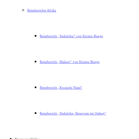
Reiseberichte Afrika
Reisebericht „Südafrika“ von Kirsten Bunge
Reisebericht „Malawi“ von Kirsten Bunge
Reisebericht „Kwazulu Natal“
Reisebericht „Südafrika, Reservate im Ostkap“