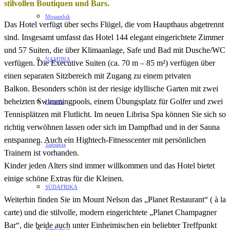
stilvollen Boutiquen und Bars.
Mosambik
Das Hotel verfügt über sechs Flügel, die vom Haupthaus abgetrennt
sind. Insgesamt umfasst das Hotel 144 elegant eingerichtete Zimmer
und 57 Suiten, die über Klimaanlage, Safe und Bad mit Dusche/WC
NAMIBIA
verfügen. Die Executive Suiten (ca. 70 m – 85 m²) verfügen über
einen separaten Sitzbereich mit Zugang zu einem privaten
Balkon. Besonders schön ist der riesige idyllische Garten mit zwei
beheizten Swimmingpools, einem Übungsplatz für Golfer und zwei
Uganda
Tennisplätzen mit Flutlicht. Im neuen Librisa Spa können Sie sich so
richtig verwöhnen lassen oder sich im Dampfbad und in der Sauna
entspannen. Auch ein Hightech-Fitnesscenter mit persönlichen
Tansania
Trainern ist vorhanden.
Kinder jeden Alters sind immer willkommen und das Hotel bietet
einige schöne Extras für die Kleinen.
SÜDAFRIKA
Weiterhin finden Sie im Mount Nelson das „Planet Restaurant“ ( à la
carte) und die stilvolle, modern eingerichtete „Planet Champagner
Bar“, die beide auch unter Einheimischen ein beliebter Treffpunkt
Simbabwe