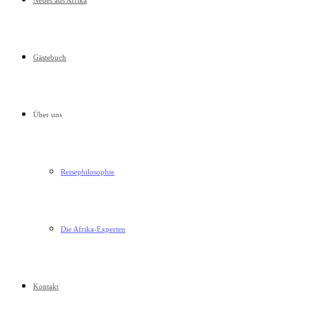
Neues aus Afrika
Gästebuch
Über uns
Reisephilosophie
Die Afrika-Experten
Kontakt