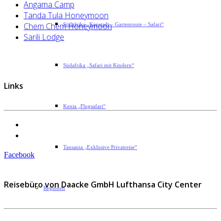
Angama Camp
Tanda Tula Honeymoon
Chem Chem Honeymoon
Südafrika „Kapstadt – Gartenroute – Safari“
Sarili Lodge
Südafrika „Safari mit Kindern“
Links
Kenia „Flugsafari“
Datenschutzerklärung
Impressum
Tansania „Exklusive Privatreise“
Facebook
Reisebüro von Daacke GmbH Lufthansa City Center
Regionen