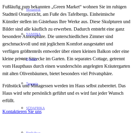
Fußläufig zum bekannten „Green Market“ wohnen Sie im ruhigen
Mosambik
Stadtteil Oranjezicht, am Fuße des Tafelbergs. Einheimische
Künstler stellen im Gästehaus Ihre Werke aus. Diese Skulpturen und
Bilder sind alle käuflich zu erwerben. Dadurch entsteht eine ganz
NAMIBIA
besondere Atmosphäre. Die unterschiedlichen Zimmer sind
geschmackvoll und mit jeglichem Komfort ausgestattet und
verfügen größtenteils entweder über einen kleinen Balkon oder eine
kleine private Sitzecke im Garten. Ein separates Cottage, getrennt
Uganda
vom Haupthaus durch einen wunderschön angelegten Kräutergarten
mit alten Olivenbäumen, bietet besonders viel Privatsphäre.
Tansania
Frühstück und Mittagessen werden im Haus selbst zubereitet. Das
Haus wird sehr persönlich geführt und es wird fast jeder Wunsch
erfüllt.
SÜDAFRIKA
Kontaktieren Sie uns
Simbabwe