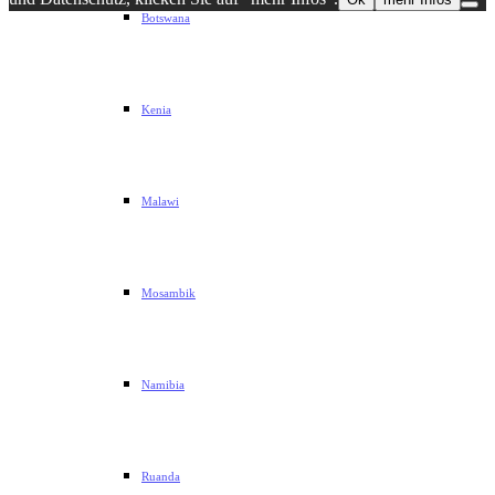
Botswana
Kenia
Malawi
Mosambik
Namibia
Ruanda