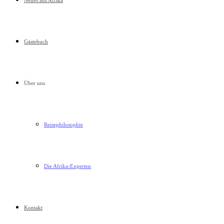
Neues aus Afrika
Gästebuch
Über uns
Reisephilosophie
Die Afrika-Experten
Kontakt