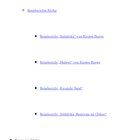
Reiseberichte Afrika
Reisebericht „Südafrika“ von Kirsten Bunge
Reisebericht „Malawi“ von Kirsten Bunge
Reisebericht „Kwazulu Natal“
Reisebericht „Südafrika, Reservate im Ostkap“