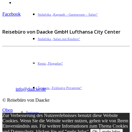
Impressum
Facebook
Südafrika „Kapstadt – Gartenroute – Safari“
Reisebüro von Daacke GmbH Lufthansa City Center
Südafrika „Safari mit Kindern“
Sophie-Rahel-Jansen-Str. 98
D-22609 Hamburg
Kenia „Flugsafari“
Telefon: 040 82 27 72 14
Fax: 040 82 27 72 30
Tansania „Exklusive Privatreise“
Email:
info@daacke.de
© Reisebüro von Daacke
Oben
Regionen
Zur Verbesserung des Nutzererlebnisses benutzt diese Website
Cookies. Wenn Sie die Website weiter nutzen, gehen wir von Ihrem
Einverständnis aus. Für weitere Informationen zum Thema Cookies
und Datenschutz, klicken Sie auf "mehr Infos".
Ok
mehr Infos