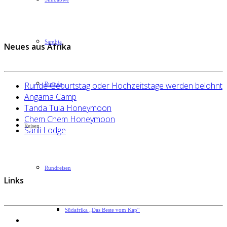
Sambia
Neues aus Afrika
Runde Geburtstag oder Hochzeitstage werden belohnt
Ruanda
Angama Camp
Tanda Tula Honeymoon
Chem Chem Honeymoon
Reisen
Sarili Lodge
Rundreisen
Links
Südafrika „Das Beste vom Kap“
Datenschutzerklärung