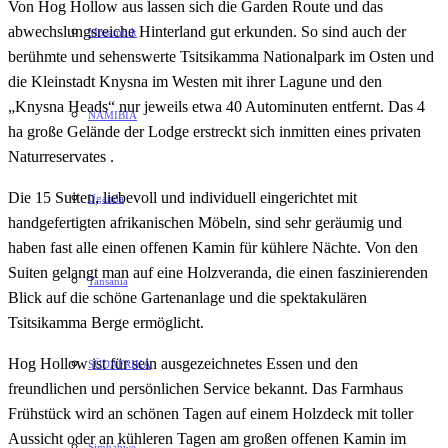
Von Hog Hollow aus lassen sich die Garden Route und das
abwechslungsreiche Hinterland gut erkunden. So sind auch der
Mosambik
berühmte und sehenswerte Tsitsikamma Nationalpark im Osten und
die Kleinstadt Knysna im Westen mit ihrer Lagune und den
„Knysna Heads“ nur jeweils etwa 40 Autominuten entfernt. Das 4
NAMIBIA
ha große Gelände der Lodge erstreckt sich inmitten eines privaten
Naturreservates .
Die 15 Suiten, liebevoll und individuell eingerichtet mit
Uganda
handgefertigten afrikanischen Möbeln, sind sehr geräumig und
haben fast alle einen offenen Kamin für kühlere Nächte. Von den
Suiten gelangt man auf eine Holzveranda, die einen faszinierenden
Tansania
Blick auf die schöne Gartenanlage und die spektakulären
Tsitsikamma Berge ermöglicht.
Hog Hollow ist für sein ausgezeichnetes Essen und den
SÜDAFRIKA
freundlichen und persönlichen Service bekannt. Das Farmhaus
Frühstück wird an schönen Tagen auf einem Holzdeck mit toller
Aussicht oder an kühleren Tagen am großen offenen Kamin im
Simbabwe