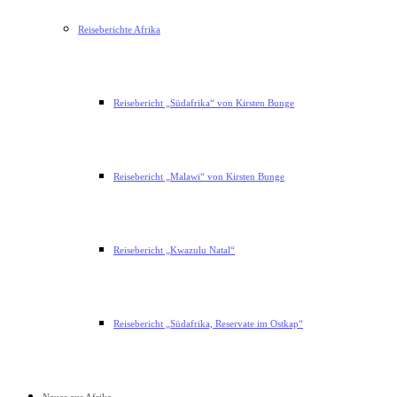
Reiseberichte Afrika
Reisebericht „Südafrika“ von Kirsten Bunge
Reisebericht „Malawi“ von Kirsten Bunge
Reisebericht „Kwazulu Natal“
Reisebericht „Südafrika, Reservate im Ostkap“