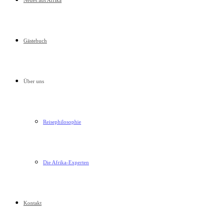
Neues aus Afrika
Gästebuch
Über uns
Reisephilosophie
Die Afrika-Experten
Kontakt