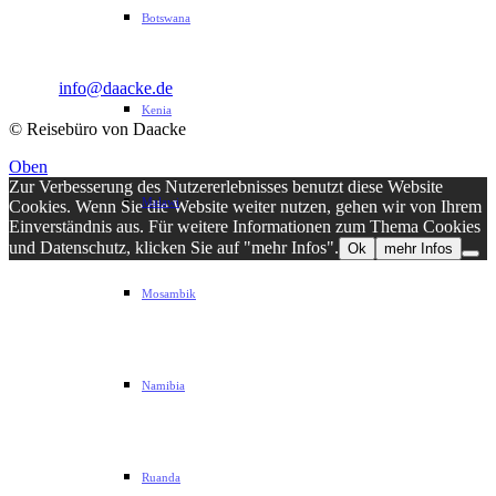
Botswana
Telefon: 040 82 27 72 14
Fax: 040 82 27 72 30
Email:
info@daacke.de
Kenia
© Reisebüro von Daacke
Oben
Zur Verbesserung des Nutzererlebnisses benutzt diese Website
Malawi
Cookies. Wenn Sie die Website weiter nutzen, gehen wir von Ihrem
Einverständnis aus. Für weitere Informationen zum Thema Cookies
und Datenschutz, klicken Sie auf "mehr Infos".
Ok
mehr Infos
Mosambik
Namibia
Ruanda