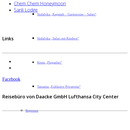
Chem Chem Honeymoon
Sarili Lodge
Südafrika „Kapstadt – Gartenroute – Safari“
Links
Südafrika „Safari mit Kindern“
Datenschutzerklärung
Kenia „Flugsafari“
Impressum
Facebook
Tansania „Exklusive Privatreise“
Reisebüro von Daacke GmbH Lufthansa City Center
Regionen
Sophie-Rahel-Jansen-Str. 98
D-22609 Hamburg