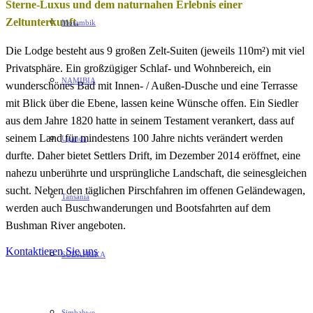
Sterne-Luxus und dem naturnahen Erlebnis einer
Zeltunterkunft.
Mosambik
Die Lodge besteht aus 9 großen Zelt-Suiten (jeweils 110m²) mit viel
Privatsphäre. Ein großzügiger Schlaf- und Wohnbereich, ein
NAMIBIA
wunderschönes Bad mit Innen- / Außen-Dusche und eine Terrasse
mit Blick über die Ebene, lassen keine Wünsche offen. Ein Siedler
aus dem Jahre 1820 hatte in seinem Testament verankert, dass auf
seinem Land für mindestens 100 Jahre nichts verändert werden
Uganda
durfte. Daher bietet Settlers Drift, im Dezember 2014 eröffnet, eine
nahezu unberührte und ursprüngliche Landschaft, die seinesgleichen
sucht. Neben den täglichen Pirschfahren im offenen Geländewagen,
Tansania
werden auch Buschwanderungen und Bootsfahrten auf dem
Bushman River angeboten.
Kontaktieren Sie uns
SÜDAFRIKA
Simbabwe