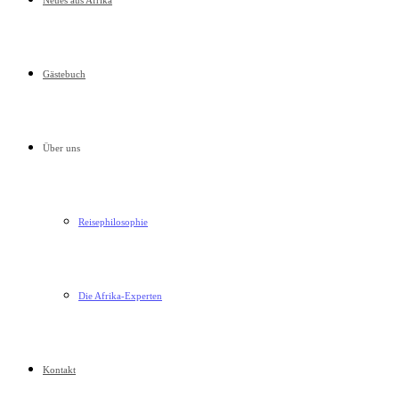
Neues aus Afrika
Gästebuch
Über uns
Reisephilosophie
Die Afrika-Experten
Kontakt