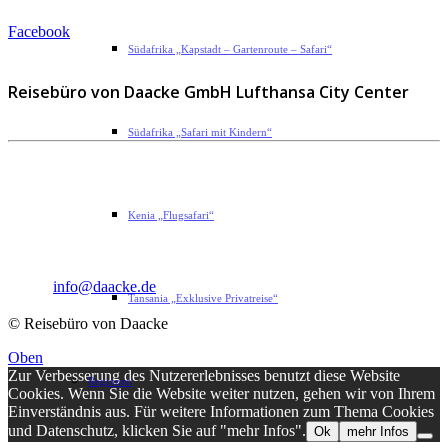
Facebook
Südafrika „Kapstadt – Gartenroute – Safari“
Reisebüro von Daacke GmbH Lufthansa City Center
Südafrika „Safari mit Kindern“
Sophie-Rahel-Jansen-Str. 98
D-22609 Hamburg
Kenia „Flugsafari“
Telefon: 040 82 27 72 14
Fax: 040 82 27 72 30
Email:
info@daacke.de
Tansania „Exklusive Privatreise“
© Reisebüro von Daacke
Oben
Zur Verbesserung des Nutzererlebnisses benutzt diese Website
Regionen
Cookies. Wenn Sie die Website weiter nutzen, gehen wir von Ihrem
Einverständnis aus. Für weitere Informationen zum Thema Cookies
und Datenschutz, klicken Sie auf "mehr Infos".
Ok
mehr Infos