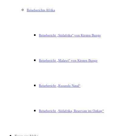
Reiseberichte Afrika
Reisebericht „Südafrika“ von Kirsten Bunge
Reisebericht „Malawi“ von Kirsten Bunge
Reisebericht „Kwazulu Natal“
Reisebericht „Südafrika, Reservate im Ostkap“