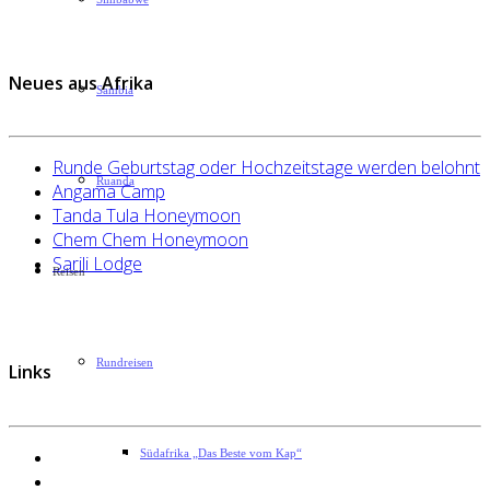
Neues aus Afrika
Sambia
Runde Geburtstag oder Hochzeitstage werden belohnt
Ruanda
Angama Camp
Tanda Tula Honeymoon
Chem Chem Honeymoon
Sarili Lodge
Reisen
Rundreisen
Links
Datenschutzerklärung
Südafrika „Das Beste vom Kap“
Impressum