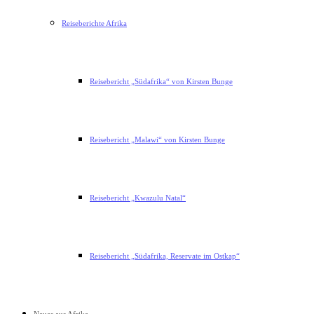
Reiseberichte Afrika
Reisebericht „Südafrika“ von Kirsten Bunge
Reisebericht „Malawi“ von Kirsten Bunge
Reisebericht „Kwazulu Natal“
Reisebericht „Südafrika, Reservate im Ostkap“