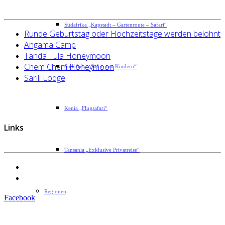
Südafrika „Kapstadt – Gartenroute – Safari“
Runde Geburtstag oder Hochzeitstage werden belohnt
Angama Camp
Tanda Tula Honeymoon
Chem Chem Honeymoon
Südafrika „Safari mit Kindern“
Sarili Lodge
Kenia „Flugsafari“
Links
Tansania „Exklusive Privatreise“
Datenschutzerklärung
Impressum
Regionen
Facebook