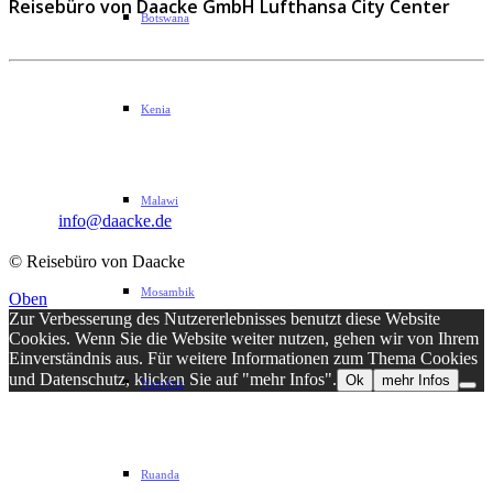
Reisebüro von Daacke GmbH Lufthansa City Center
Botswana
Sophie-Rahel-Jansen-Str. 98
Kenia
D-22609 Hamburg
Telefon: 040 82 27 72 14
Fax: 040 82 27 72 30
Malawi
Email:
info@daacke.de
© Reisebüro von Daacke
Mosambik
Oben
Zur Verbesserung des Nutzererlebnisses benutzt diese Website
Cookies. Wenn Sie die Website weiter nutzen, gehen wir von Ihrem
Einverständnis aus. Für weitere Informationen zum Thema Cookies
und Datenschutz, klicken Sie auf "mehr Infos".
Ok
mehr Infos
Namibia
Ruanda