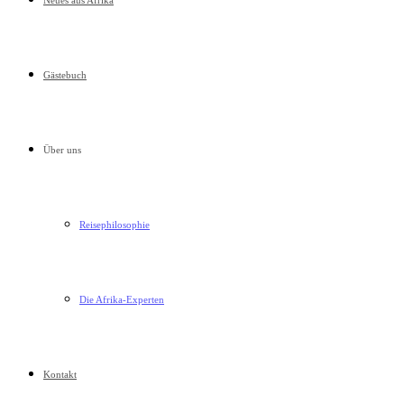
Neues aus Afrika
Gästebuch
Über uns
Reisephilosophie
Die Afrika-Experten
Kontakt