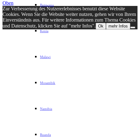
Oben
Botswana
Zur Verbesserung des Nutzererlebnisses benutzt diese Website
Cookies. Wenn Sie die Website weiter nutzen, gehen wir von Ihrem
Einverständnis aus. Für weitere Informationen zum Thema Cookies
und Datenschutz, klicken Sie auf "mehr Infos".
Ok
mehr Infos
Kenia
Malawi
Mosambik
Namibia
Ruanda