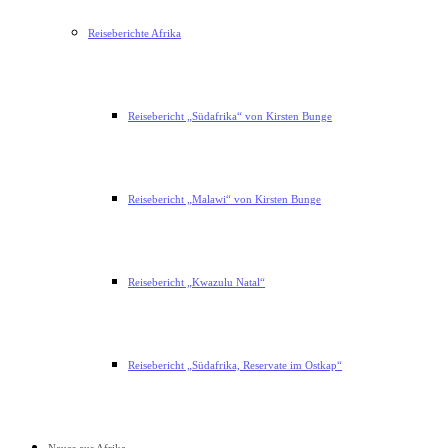
Reiseberichte Afrika
Reisebericht „Südafrika“ von Kirsten Bunge
Reisebericht „Malawi“ von Kirsten Bunge
Reisebericht „Kwazulu Natal“
Reisebericht „Südafrika, Reservate im Ostkap“