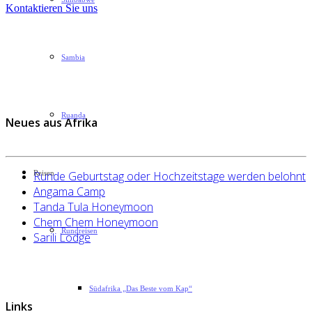
Kontaktieren Sie uns
Sambia
Ruanda
Neues aus Afrika
Runde Geburtstag oder Hochzeitstage werden belohnt
Reisen
Angama Camp
Tanda Tula Honeymoon
Chem Chem Honeymoon
Rundreisen
Sarili Lodge
Südafrika „Das Beste vom Kap“
Links