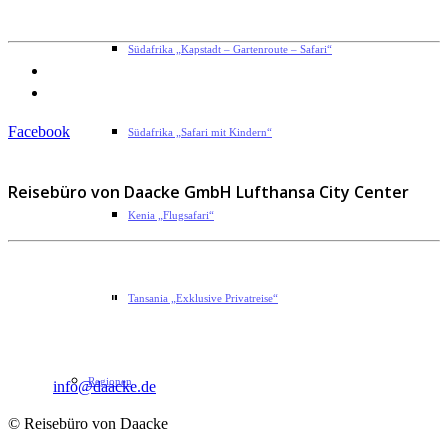
Südafrika „Kapstadt – Gartenroute – Safari“
Datenschutzerklärung
Impressum
Facebook
Südafrika „Safari mit Kindern“
Reisebüro von Daacke GmbH Lufthansa City Center
Kenia „Flugsafari“
Sophie-Rahel-Jansen-Str. 98
D-22609 Hamburg
Tansania „Exklusive Privatreise“
Telefon: 040 82 27 72 14
Fax: 040 82 27 72 30
Regionen
Email:
info@daacke.de
© Reisebüro von Daacke