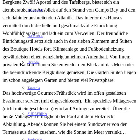
Bergkette Zwölf Apostel und des Tafelbergs, bietet sich ein
atemberaubender Ausblick auf den Strand von Camps Bay und den
Mosambik
sich dahinter ausbreitenden Atlantik. Das Interior des Hauses
vermittelt durch die helle und geschmackvolle Einrichtung
Wohlfühlcharakter und lädt ein zum Verweilen. Der freundliche
NAMIBIA
Einrichtungsstil setzt sich auch in den sieben Zimmern und Suiten
des Boutique Hotels fort. Klimaanlage und Fußbodenheizung
gewährleisten einen ganzjährig annehmen Aufenthalt. Von Ihrem
Uganda
privaten Balkon können Sie entweder den Blick auf das Meer oder
die beeindruckende Bergkulisse genießen. Die Garten-Suiten liegen
im schön angelegten Garten und bieten viel Privatsphäre.
Tansania
Das hochwertige Gourmet-Frühstück wird im offen gestalteten
Esszimmer serviert (mit eingeschlossen). Ein spezielles Mittagessen
(nicht mit eingeschlossen) wird auf Anfrage zubereitet. Über die
SÜDAFRIKA
heiße Mittagszeit ermöglicht der Pool auf dem Holzdeck
Abkühlung. Abends können Sie bei einem Sundowner von der
Terrasse aus dabei zusehen, wie die Sonne im Meer versinkt…
Simbabwe