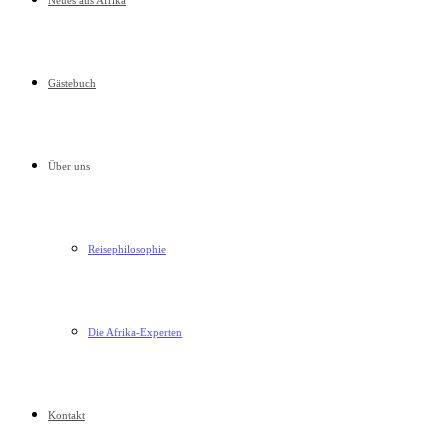
Neues aus Afrika
Gästebuch
Über uns
Reisephilosophie
Die Afrika-Experten
Kontakt