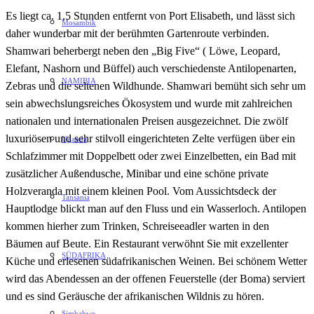
Es liegt ca. 1,5 Stunden entfernt von Port Elisabeth, und lässt sich
Mosambik
daher wunderbar mit der berühmten Gartenroute verbinden.
Shamwari beherbergt neben den „Big Five“ ( Löwe, Leopard,
Elefant, Nashorn und Büffel) auch verschiedenste Antilopenarten,
NAMIBIA
Zebras und die seltenen Wildhunde. Shamwari bemüht sich sehr um
sein abwechslungsreiches Ökosystem und wurde mit zahlreichen
nationalen und internationalen Preisen ausgezeichnet. Die zwölf
luxuriösen und sehr stilvoll eingerichteten Zelte verfügen über ein
Uganda
Schlafzimmer mit Doppelbett oder zwei Einzelbetten, ein Bad mit
zusätzlicher Außendusche, Minibar und eine schöne private
Holzveranda mit einem kleinen Pool. Vom Aussichtsdeck der
Tansania
Hauptlodge blickt man auf den Fluss und ein Wasserloch. Antilopen
kommen hierher zum Trinken, Schreiseeadler warten in den
Bäumen auf Beute. Ein Restaurant verwöhnt Sie mit exzellenter
SÜDAFRIKA
Küche und erlesenen südafrikanischen Weinen. Bei schönem Wetter
wird das Abendessen an der offenen Feuerstelle (der Boma) serviert
und es sind Geräusche der afrikanischen Wildnis zu hören.
Simbabwe