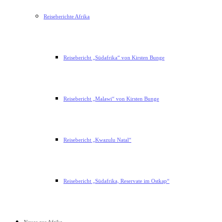
Reiseberichte Afrika
Reisebericht „Südafrika“ von Kirsten Bunge
Reisebericht „Malawi“ von Kirsten Bunge
Reisebericht „Kwazulu Natal“
Reisebericht „Südafrika, Reservate im Ostkap“