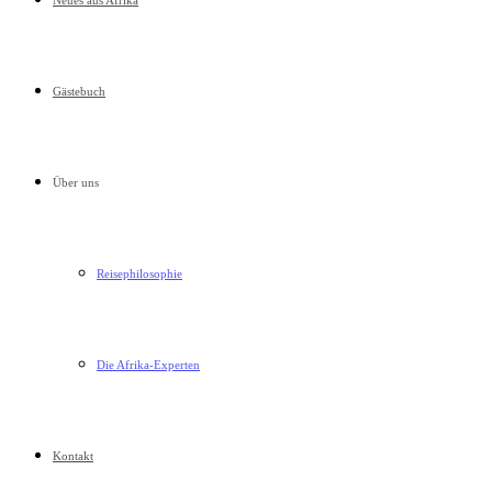
Neues aus Afrika
Gästebuch
Über uns
Reisephilosophie
Die Afrika-Experten
Kontakt