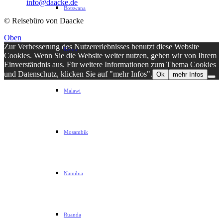
Email:
info@daacke.de
Botswana
© Reisebüro von Daacke
Oben
Zur Verbesserung des Nutzererlebnisses benutzt diese Website
Kenia
Cookies. Wenn Sie die Website weiter nutzen, gehen wir von Ihrem
Einverständnis aus. Für weitere Informationen zum Thema Cookies
und Datenschutz, klicken Sie auf "mehr Infos".
Ok
mehr Infos
Malawi
Mosambik
Namibia
Ruanda