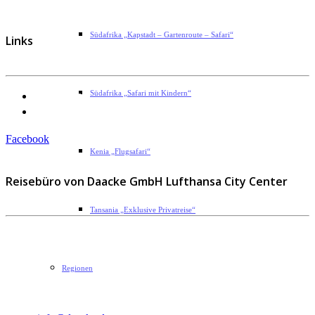
Südafrika „Kapstadt – Gartenroute – Safari“
Links
Datenschutzerklärung
Südafrika „Safari mit Kindern“
Impressum
Facebook
Kenia „Flugsafari“
Reisebüro von Daacke GmbH Lufthansa City Center
Tansania „Exklusive Privatreise“
Sophie-Rahel-Jansen-Str. 98
D-22609 Hamburg
Regionen
Telefon: 040 82 27 72 14
Fax: 040 82 27 72 30