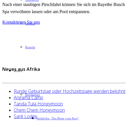
Nach einer staubigen Pirschfahrt können Sie sich im Bayethe Busch
Spa verwöhnen lassen oder am Pool entspannen.
Kontaktieren Sie uns
Sambia
Ruanda
Neues aus Afrika
Reisen
Runde Geburtstag oder Hochzeitstage werden belohnt
Rundreisen
Angama Camp
Tanda Tula Honeymoon
Chem Chem Honeymoon
Sarili Lodge
Südafrika „Das Beste vom Kap“