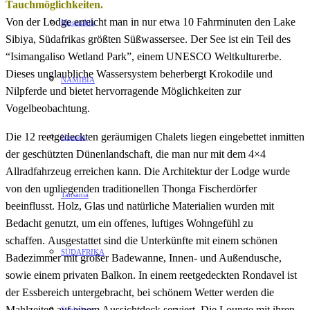
Tauchmöglichkeiten.
Von der Lodge erreicht man in nur etwa 10 Fahrminuten den Lake
Mosambik
Sibiya, Südafrikas größten Süßwassersee. Der See ist ein Teil des
“Isimangaliso Wetland Park”, einem UNESCO Weltkulturerbe.
Dieses unglaubliche Wassersystem beherbergt Krokodile und
NAMIBIA
Nilpferde und bietet hervorragende Möglichkeiten zur
Vogelbeobachtung.
Die 12 reetgedeckten geräumigen Chalets liegen eingebettet inmitten
Uganda
der geschützten Dünenlandschaft, die man nur mit dem 4×4
Allradfahrzeug erreichen kann. Die Architektur der Lodge wurde
von den umliegenden traditionellen Thonga Fischerdörfer
Tansania
beeinflusst. Holz, Glas und natürliche Materialien wurden mit
Bedacht genutzt, um ein offenes, luftiges Wohngefühl zu
schaffen. Ausgestattet sind die Unterkünfte mit einem schönen
SÜDAFRIKA
Badezimmer mit großer Badewanne, Innen- und Außendusche,
sowie einem privaten Balkon. In einem reetgedeckten Rondavel ist
der Essbereich untergebracht, bei schönem Wetter werden die
Mahlzeiten auf einem Aussichtdeck serviert. Die Lounge mit ihren
Simbabwe