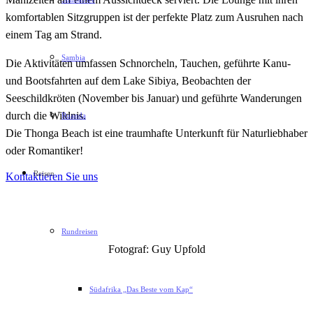
komfortablen Sitzgruppen ist der perfekte Platz zum Ausruhen nach
einem Tag am Strand.
Sambia
Die Aktivitäten umfassen Schnorcheln, Tauchen, geführte Kanu-
und Bootsfahrten auf dem Lake Sibiya, Beobachten der
Seeschildkröten (November bis Januar) und geführte Wanderungen
durch die Wildnis.
Ruanda
Die Thonga Beach ist eine traumhafte Unterkunft für Naturliebhaber
oder Romantiker!
Reisen
Kontaktieren Sie uns
Rundreisen
Fotograf: Guy Upfold
Südafrika „Das Beste vom Kap“