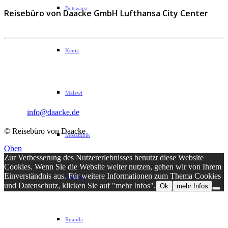
Botswana
Reisebüro von Daacke GmbH Lufthansa City Center
Kenia
Sophie-Rahel-Jansen-Str. 98
D-22609 Hamburg
Telefon: 040 82 27 72 14
Malawi
Fax: 040 82 27 72 30
Email:
info@daacke.de
© Reisebüro von Daacke
Mosambik
Oben
Zur Verbesserung des Nutzererlebnisses benutzt diese Website
Cookies. Wenn Sie die Website weiter nutzen, gehen wir von Ihrem
Einverständnis aus. Für weitere Informationen zum Thema Cookies
Namibia
und Datenschutz, klicken Sie auf "mehr Infos".
Ok
mehr Infos
Ruanda