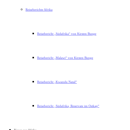
Reiseberichte Afrika
Reisebericht „Südafrika“ von Kirsten Bunge
Reisebericht „Malawi“ von Kirsten Bunge
Reisebericht „Kwazulu Natal“
Reisebericht „Südafrika, Reservate im Ostkap“