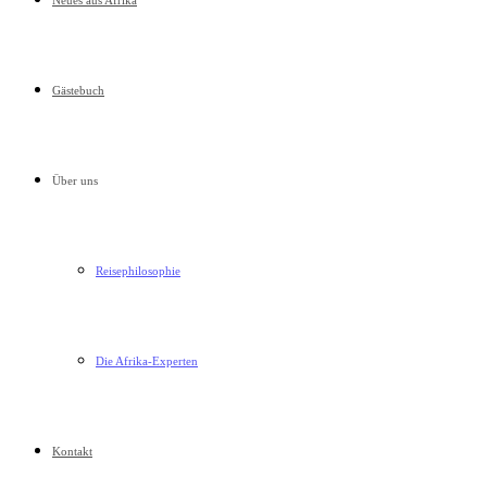
Neues aus Afrika
Gästebuch
Über uns
Reisephilosophie
Die Afrika-Experten
Kontakt