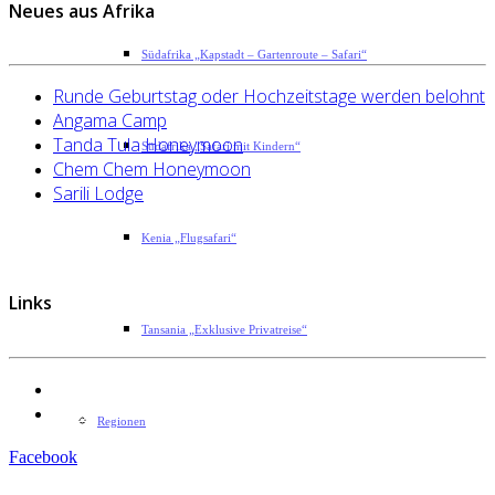
Neues aus Afrika
Südafrika „Kapstadt – Gartenroute – Safari“
Runde Geburtstag oder Hochzeitstage werden belohnt
Angama Camp
Tanda Tula Honeymoon
Südafrika „Safari mit Kindern“
Chem Chem Honeymoon
Sarili Lodge
Kenia „Flugsafari“
Links
Tansania „Exklusive Privatreise“
Datenschutzerklärung
Impressum
Regionen
Facebook