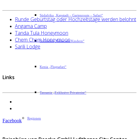
Südafrika „Kapstadt – Gartenroute – Safari“
Runde Geburtstag oder Hochzeitstage werden belohnt
Angama Camp
Tanda Tula Honeymoon
Chem Chem Honeymoon
Südafrika „Safari mit Kindern“
Sarili Lodge
Kenia „Flugsafari“
Links
Tansania „Exklusive Privatreise“
Datenschutzerklärung
Impressum
Regionen
Facebook