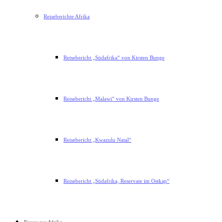
Reiseberichte Afrika
Reisebericht „Südafrika“ von Kirsten Bunge
Reisebericht „Malawi“ von Kirsten Bunge
Reisebericht „Kwazulu Natal“
Reisebericht „Südafrika, Reservate im Ostkap“