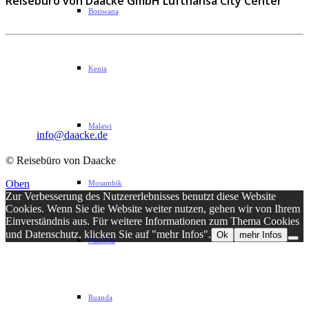
Reisebüro von Daacke GmbH Lufthansa City Center
Botswana
Sophie-Rahel-Jansen-Str. 98
Kenia
D-22609 Hamburg
Telefon: 040 82 27 72 14
Fax: 040 82 27 72 30
Malawi
Email:
info@daacke.de
© Reisebüro von Daacke
Oben
Mosambik
Zur Verbesserung des Nutzererlebnisses benutzt diese Website
Cookies. Wenn Sie die Website weiter nutzen, gehen wir von Ihrem
Einverständnis aus. Für weitere Informationen zum Thema Cookies
und Datenschutz, klicken Sie auf "mehr Infos".
Ok
mehr Infos
Namibia
Ruanda