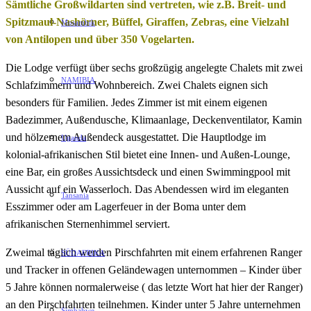
Sämtliche Großwildarten sind vertreten, wie z.B. Breit- und
Spitzmaul-Nashörner, Büffel, Giraffen, Zebras, eine Vielzahl
Mosambik
von Antilopen und über 350 Vogelarten.
Die Lodge verfügt über sechs großzügig angelegte Chalets mit zwei
NAMIBIA
Schlafzimmern und Wohnbereich. Zwei Chalets eignen sich
besonders für Familien. Jedes Zimmer ist mit einem eigenen
Badezimmer, Außendusche, Klimaanlage, Deckenventilator, Kamin
und hölzernem Außendeck ausgestattet. Die Hauptlodge im
Uganda
kolonial-afrikanischen Stil bietet eine Innen- und Außen-Lounge,
eine Bar, ein großes Aussichtsdeck und einen Swimmingpool mit
Aussicht auf ein Wasserloch. Das Abendessen wird im eleganten
Tansania
Esszimmer oder am Lagerfeuer in der Boma unter dem
afrikanischen Sternenhimmel serviert.
Zweimal täglich werden Pirschfahrten mit einem erfahrenen Ranger
SÜDAFRIKA
und Tracker in offenen Geländewagen unternommen – Kinder über
5 Jahre können normalerweise ( das letzte Wort hat hier der Ranger)
an den Pirschfahrten teilnehmen. Kinder unter 5 Jahre unternehmen
Simbabwe