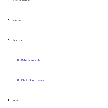
Neues aus Afrika
Gästebuch
Über uns
Reisephilosophie
Die Afrika-Experten
Kontakt