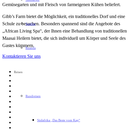
Gemüsegarten und mit Fleisch von farmeigenen Kühen beliefert.
Gibb’s Farm bietet die Möglichkeit, ein traditionelles Dorf und eine
Schule zu besuchen. Besonders spannend sind die Angebote des
Sambia
„African Living Spa“, der Ihnen eine Behandlung von traditionellen
Maasai Heilern bietet, die sich individuell um Körper und Seele des
Gastes kümmern.
Ruanda
Kontaktieren Sie uns
Reisen
Rundreisen
Südafrika „Das Beste vom Kap“