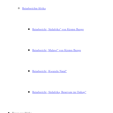
Reiseberichte Afrika
Reisebericht „Südafrika“ von Kirsten Bunge
Reisebericht „Malawi“ von Kirsten Bunge
Reisebericht „Kwazulu Natal“
Reisebericht „Südafrika, Reservate im Ostkap“