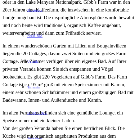
oder in den Lake Manyara Nationalpark. Gibb’s Farm war in den
20er Jahren eine Kaffeefarm, die inzwischen in eine komfortable
Mosambik
Lodge umgebaut ist. Die ursprüngliche Atmosphäre wurde bewahrt
und noch heute wird traditionell, organisch Kaffee angebaut,
weiterverarbeitet und dann zum Frühstück serviert.
NAMIBIA
In einem wunderschönen Garten mit Lilien und Bougainvilleen
liegen die 20 Cottages, davon zwei Suiten und ein großes Farm
Cottage. Alle Zimmer verfügen über ein eigenes Bad. Auf Ihrer
Uganda
privaten Veranda können Sie sich entspannen und Vögel
beobachten. Es gibt 220 Vogelarten auf Gibb’s Farm. Das Farm
Cottage ist ca. 95 m² groß mit einem Speisezimmer mit Kamin,
Tansania
einem sehr schönen Schlafzimmer und einem großzügigen Bad mit
Badewanne, Innen- und Außendusche und Kamin.
Im alten Farmhaus befinden sich eine gemütliche Lounge, ein
SÜDAFRIKA
Speisezimmer und ein kleiner Laden.
Von der großen Veranda haben Sie einen herrlichen Blick. Die
Küche wird mit organisch angebauten Produkten aus dem
Simbabwe