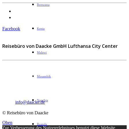
Botswana
Datenschutzerklärung
Impressum
Facebook
Kenia
Reisebüro von Daacke GmbH Lufthansa City Center
Malawi
Sophie-Rahel-Jansen-Str. 98
D-22609 Hamburg
Mosambik
Telefon: 040 82 27 72 14
Fax: 040 82 27 72 30
Namibia
Email:
info@daacke.de
© Reisebüro von Daacke
Oben
Ruanda
Zur Verbesserung des Nutzererlebnisses benutzt diese Website