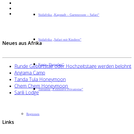
Südafrika „Kapstadt – Gartenroute – Safari“
Südafrika „Safari mit Kindern“
Neues aus Afrika
Kenia „Flugsafari“
Runde Geburtstag oder Hochzeitstage werden belohnt
Angama Camp
Tanda Tula Honeymoon
Chem Chem Honeymoon
Tansania „Exklusive Privatreise“
Sarili Lodge
Regionen
Links