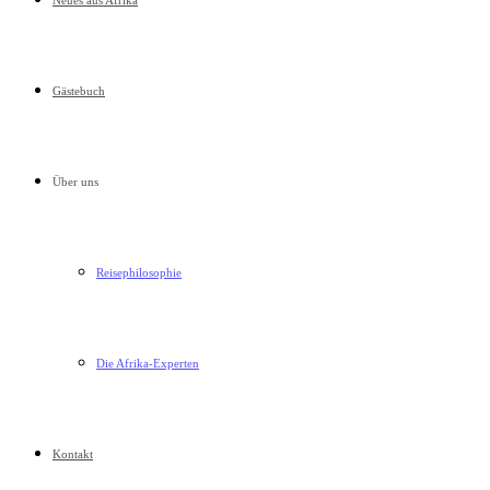
Neues aus Afrika
Gästebuch
Über uns
Reisephilosophie
Die Afrika-Experten
Kontakt