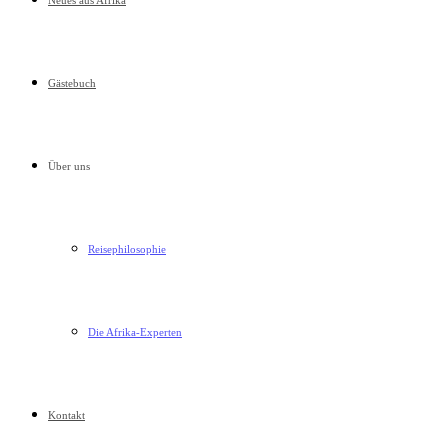
Neues aus Afrika
Gästebuch
Über uns
Reisephilosophie
Die Afrika-Experten
Kontakt