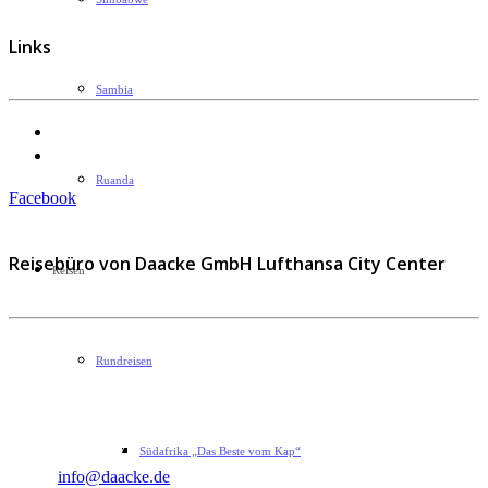
Links
Sambia
Datenschutzerklärung
Impressum
Ruanda
Facebook
Reisebüro von Daacke GmbH Lufthansa City Center
Reisen
Sophie-Rahel-Jansen-Str. 98
Rundreisen
D-22609 Hamburg
Telefon: 040 82 27 72 14
Fax: 040 82 27 72 30
Südafrika „Das Beste vom Kap“
Email:
info@daacke.de