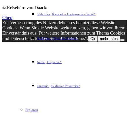
© Reisebüro von Daacke
Südafrika „Kapstadt – Gartenroute – Safari“
Oben
Zur Verbesserung des Nutzererlebnisses benutzt diese Website
Cookies. Wenn Sie die Website weiter nutzen, gehen wir von Ihrem
Einverständnis aus. Für weitere Informationen zum Thema Cookies
und Datenschutz, klicken Sie auf "mehr Infos".
Südafrika „Safari mit Kindern“
Ok
mehr Infos
Kenia „Flugsafari“
Tansania „Exklusive Privatreise“
Regionen