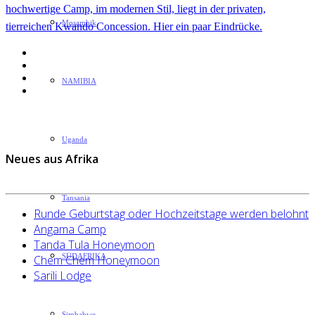
hochwertige Camp, im modernen Stil, l
iegt in der privaten,
Mosambik
tierreichen Kwando Concession. Hier ein paar Ein
drücke.
NAMIBIA
Uganda
Neues aus Afrika
Tansania
Runde Geburtstag oder Hochzeitstage werden belohnt
Angama Camp
Tanda Tula Honeymoon
SÜDAFRIKA
Chem Chem Honeymoon
Sarili Lodge
Simbabwe