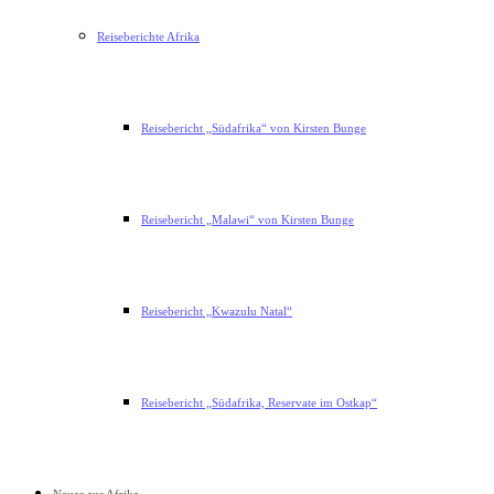
Reiseberichte Afrika
Reisebericht „Südafrika“ von Kirsten Bunge
Reisebericht „Malawi“ von Kirsten Bunge
Reisebericht „Kwazulu Natal“
Reisebericht „Südafrika, Reservate im Ostkap“