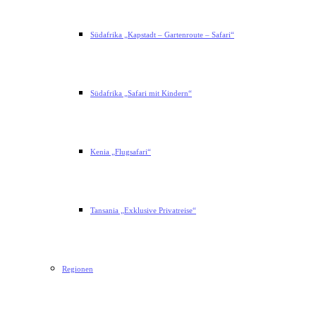
Südafrika „Kapstadt – Gartenroute – Safari“
Südafrika „Safari mit Kindern“
Kenia „Flugsafari“
Tansania „Exklusive Privatreise“
Regionen