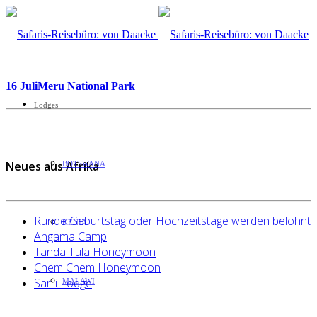
16 Juli
Meru National Park
Lodges
Neues aus Afrika
BOTSWANA
Runde Geburtstag oder Hochzeitstage werden belohnt
KENIA
Angama Camp
Tanda Tula Honeymoon
Chem Chem Honeymoon
Sarili Lodge
MALAWI