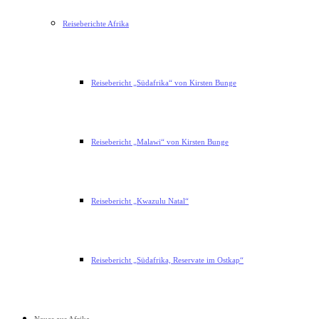
Reiseberichte Afrika
Reisebericht „Südafrika“ von Kirsten Bunge
Reisebericht „Malawi“ von Kirsten Bunge
Reisebericht „Kwazulu Natal“
Reisebericht „Südafrika, Reservate im Ostkap“