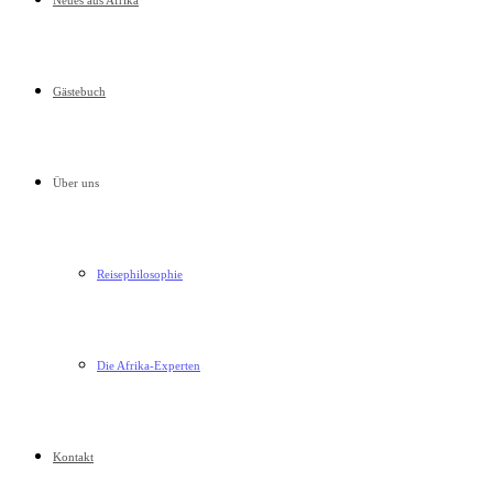
Neues aus Afrika
Gästebuch
Über uns
Reisephilosophie
Die Afrika-Experten
Kontakt