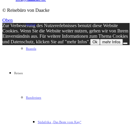
© Reisebüro von Daacke
Oben
Sambia
Zur Verbesserung des Nutzererlebnisses benutzt diese Website
Cookies. Wenn Sie die Website weiter nutzen, gehen wir von Ihrem
Einverständnis aus. Für weitere Informationen zum Thema Cookies
und Datenschutz, klicken Sie auf "mehr Infos".
Ok
mehr Infos
Ruanda
Reisen
Rundreisen
Südafrika „Das Beste vom Kap“