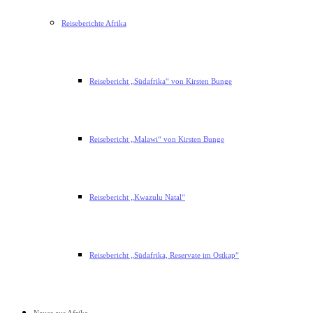
Reiseberichte Afrika
Reisebericht „Südafrika“ von Kirsten Bunge
Reisebericht „Malawi“ von Kirsten Bunge
Reisebericht „Kwazulu Natal“
Reisebericht „Südafrika, Reservate im Ostkap“