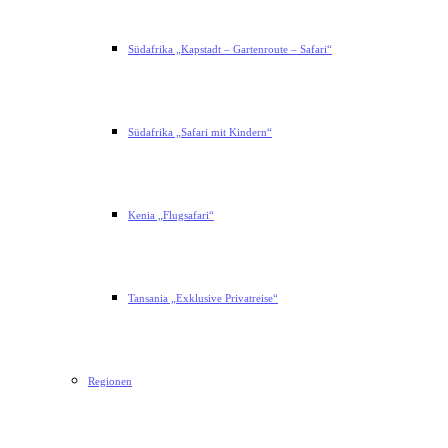
Südafrika „Kapstadt – Gartenroute – Safari“
Südafrika „Safari mit Kindern“
Kenia „Flugsafari“
Tansania „Exklusive Privatreise“
Regionen