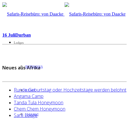
16 Juli
Durban
Lodges
Neues aus Afrika
BOTSWANA
Runde Geburtstag oder Hochzeitstage werden belohnt
KENIA
Angama Camp
Tanda Tula Honeymoon
Chem Chem Honeymoon
Sarili Lodge
MALAWI