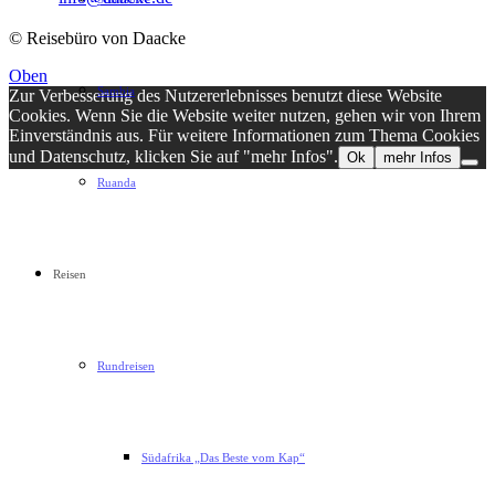
© Reisebüro von Daacke
Oben
Sambia
Zur Verbesserung des Nutzererlebnisses benutzt diese Website
Cookies. Wenn Sie die Website weiter nutzen, gehen wir von Ihrem
Einverständnis aus. Für weitere Informationen zum Thema Cookies
und Datenschutz, klicken Sie auf "mehr Infos".
Ok
mehr Infos
Ruanda
Reisen
Rundreisen
Südafrika „Das Beste vom Kap“