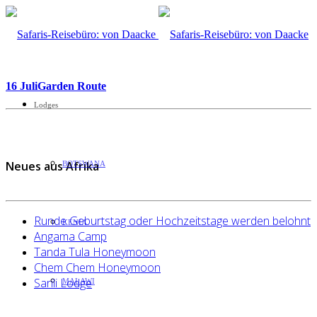
16 Juli
Garden Route
Lodges
Neues aus Afrika
BOTSWANA
Runde Geburtstag oder Hochzeitstage werden belohnt
KENIA
Angama Camp
Tanda Tula Honeymoon
Chem Chem Honeymoon
Sarili Lodge
MALAWI