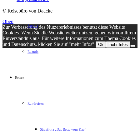
© Reisebüro von Daacke
Oben
Sambia
Zur Verbesserung des Nutzererlebnisses benutzt diese Website
Cookies. Wenn Sie die Website weiter nutzen, gehen wir von Ihrem
Einverständnis aus. Für weitere Informationen zum Thema Cookies
und Datenschutz, klicken Sie auf "mehr Infos".
Ok
mehr Infos
Ruanda
Reisen
Rundreisen
Südafrika „Das Beste vom Kap“