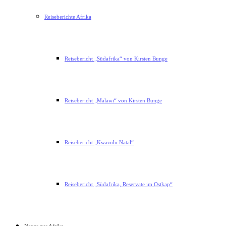
Reiseberichte Afrika
Reisebericht „Südafrika“ von Kirsten Bunge
Reisebericht „Malawi“ von Kirsten Bunge
Reisebericht „Kwazulu Natal“
Reisebericht „Südafrika, Reservate im Ostkap“