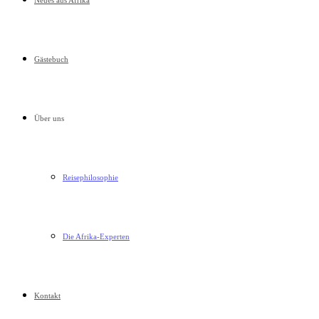
Neues aus Afrika
Gästebuch
Über uns
Reisephilosophie
Die Afrika-Experten
Kontakt