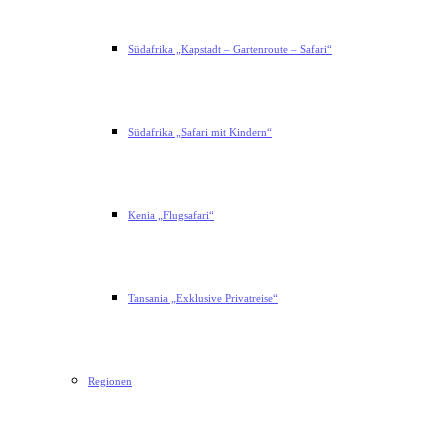
Südafrika „Kapstadt – Gartenroute – Safari“
Südafrika „Safari mit Kindern“
Kenia „Flugsafari“
Tansania „Exklusive Privatreise“
Regionen