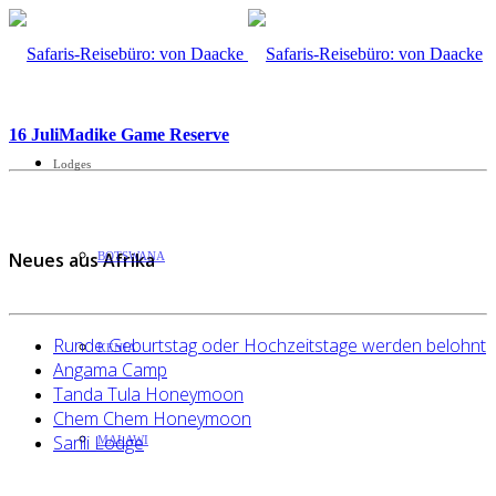
16 Juli
Madike Game Reserve
Lodges
Neues aus Afrika
BOTSWANA
Runde Geburtstag oder Hochzeitstage werden belohnt
KENIA
Angama Camp
Tanda Tula Honeymoon
Chem Chem Honeymoon
Sarili Lodge
MALAWI