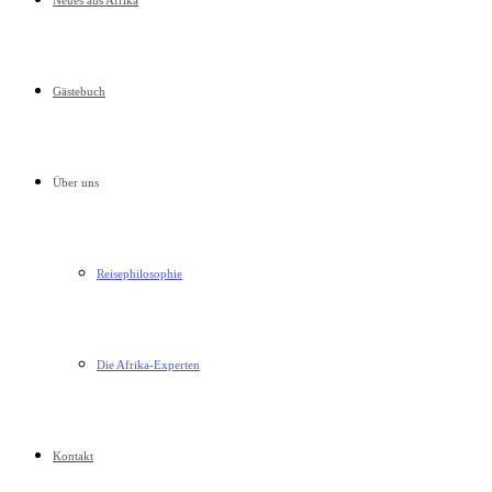
Neues aus Afrika
Gästebuch
Über uns
Reisephilosophie
Die Afrika-Experten
Kontakt