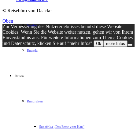
© Reisebüro von Daacke
Oben
Sambia
Zur Verbesserung des Nutzererlebnisses benutzt diese Website
Cookies. Wenn Sie die Website weiter nutzen, gehen wir von Ihrem
Einverständnis aus. Für weitere Informationen zum Thema Cookies
und Datenschutz, klicken Sie auf "mehr Infos".
Ok
mehr Infos
Ruanda
Reisen
Rundreisen
Südafrika „Das Beste vom Kap“