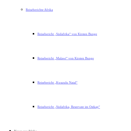
Reiseberichte Afrika
Reisebericht „Südafrika“ von Kirsten Bunge
Reisebericht „Malawi“ von Kirsten Bunge
Reisebericht „Kwazulu Natal“
Reisebericht „Südafrika, Reservate im Ostkap“