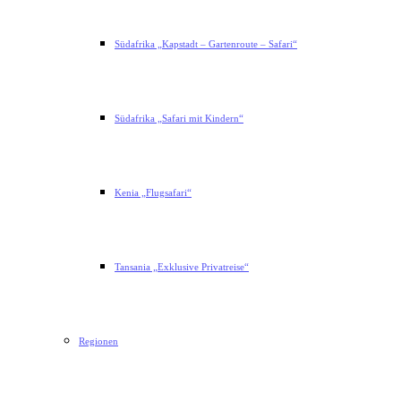
Südafrika „Kapstadt – Gartenroute – Safari“
Südafrika „Safari mit Kindern“
Kenia „Flugsafari“
Tansania „Exklusive Privatreise“
Regionen