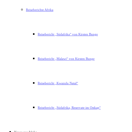
Reiseberichte Afrika
Reisebericht „Südafrika“ von Kirsten Bunge
Reisebericht „Malawi“ von Kirsten Bunge
Reisebericht „Kwazulu Natal“
Reisebericht „Südafrika, Reservate im Ostkap“