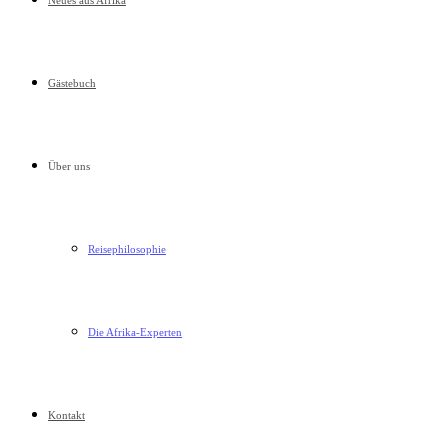
Neues aus Afrika
Gästebuch
Über uns
Reisephilosophie
Die Afrika-Experten
Kontakt