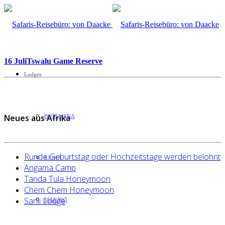
16 Juli
Tswalu Game Reserve
Lodges
Neues aus Afrika
BOTSWANA
Runde Geburtstag oder Hochzeitstage werden belohnt
KENIA
Angama Camp
Tanda Tula Honeymoon
Chem Chem Honeymoon
Sarili Lodge
MALAWI