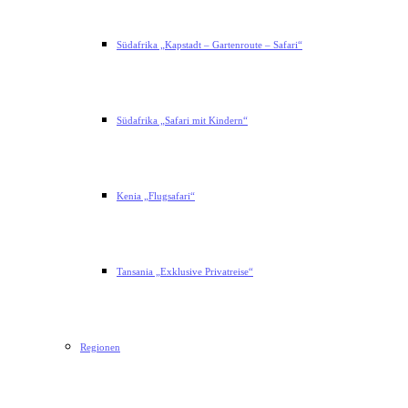
Südafrika „Kapstadt – Gartenroute – Safari“
Südafrika „Safari mit Kindern“
Kenia „Flugsafari“
Tansania „Exklusive Privatreise“
Regionen