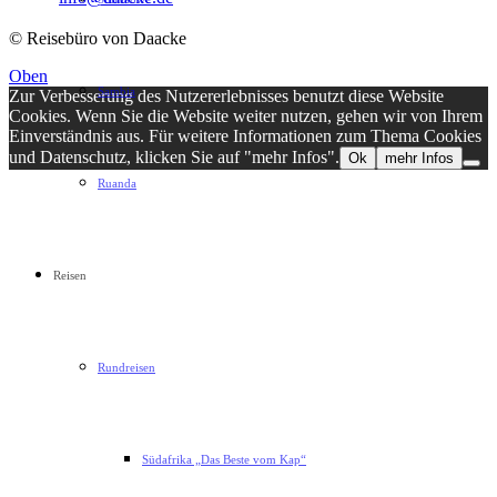
© Reisebüro von Daacke
Oben
Sambia
Zur Verbesserung des Nutzererlebnisses benutzt diese Website
Cookies. Wenn Sie die Website weiter nutzen, gehen wir von Ihrem
Einverständnis aus. Für weitere Informationen zum Thema Cookies
und Datenschutz, klicken Sie auf "mehr Infos".
Ok
mehr Infos
Ruanda
Reisen
Rundreisen
Südafrika „Das Beste vom Kap“