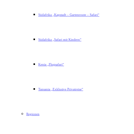
Südafrika „Kapstadt – Gartenroute – Safari“
Südafrika „Safari mit Kindern“
Kenia „Flugsafari“
Tansania „Exklusive Privatreise“
Regionen