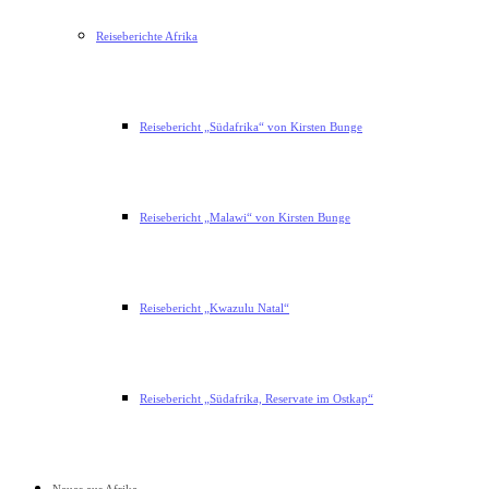
Reiseberichte Afrika
Reisebericht „Südafrika“ von Kirsten Bunge
Reisebericht „Malawi“ von Kirsten Bunge
Reisebericht „Kwazulu Natal“
Reisebericht „Südafrika, Reservate im Ostkap“