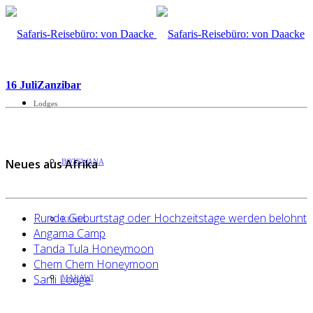
16 Juli
Zanzibar
Lodges
Neues aus Afrika
BOTSWANA
Runde Geburtstag oder Hochzeitstage werden belohnt
KENIA
Angama Camp
Tanda Tula Honeymoon
Chem Chem Honeymoon
Sarili Lodge
MALAWI