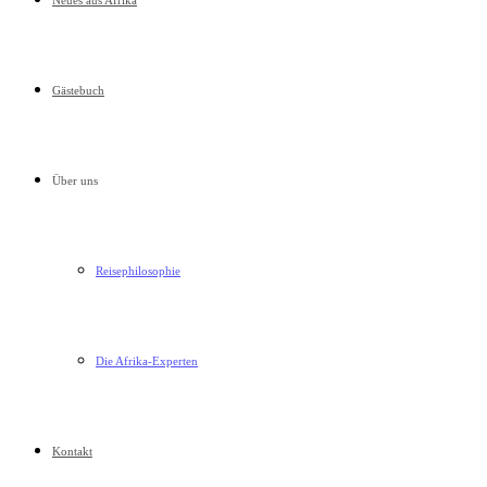
Neues aus Afrika
Gästebuch
Über uns
Reisephilosophie
Die Afrika-Experten
Kontakt