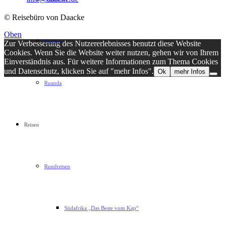
© Reisebüro von Daacke
Oben
Sambia
Zur Verbesserung des Nutzererlebnisses benutzt diese Website
Cookies. Wenn Sie die Website weiter nutzen, gehen wir von Ihrem
Einverständnis aus. Für weitere Informationen zum Thema Cookies
und Datenschutz, klicken Sie auf "mehr Infos".
Ok
mehr Infos
Ruanda
Reisen
Rundreisen
Südafrika „Das Beste vom Kap“